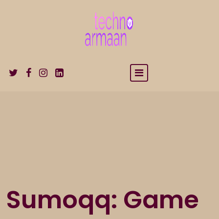
Skip
to
content
Gunakan LinkAja untuk deposit dan dapatkan
Deposit pulsa di situs judi online yang
menawarkan slot gacor dengan fitur unggulan.
Sumoqq: Game