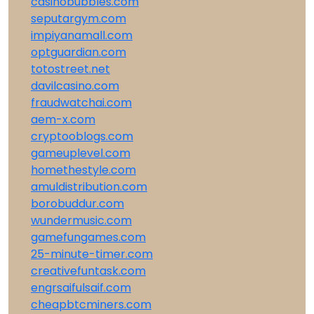
casinobubbles.com
seputargym.com
impiyanamall.com
optguardian.com
totostreet.net
davilcasino.com
fraudwatchai.com
aem-x.com
cryptooblogs.com
gameuplevel.com
homethestyle.com
amuldistribution.com
borobuddur.com
wundermusic.com
gamefungames.com
25-minute-timer.com
creativefuntask.com
engrsaifulsaif.com
cheapbtcminers.com