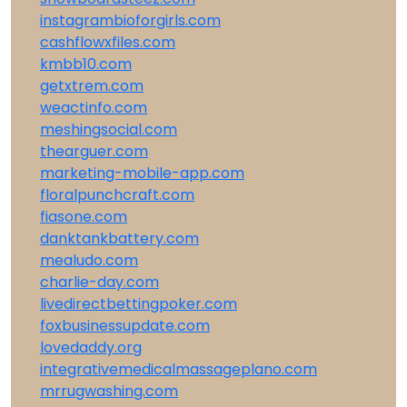
instagrambioforgirls.com
cashflowxfiles.com
kmbb10.com
getxtrem.com
weactinfo.com
meshingsocial.com
thearguer.com
marketing-mobile-app.com
floralpunchcraft.com
fiasone.com
danktankbattery.com
mealudo.com
charlie-day.com
livedirectbettingpoker.com
foxbusinessupdate.com
lovedaddy.org
integrativemedicalmassageplano.com
mrrugwashing.com