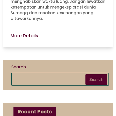
menghabiskan waktu luang. Jangan lewatkan
kesempatan untuk mengeksplorasi dunia
Sumoqq dan rasakan kesenangan yang
ditawarkannya.
More Details
Search
Search
Recent Posts