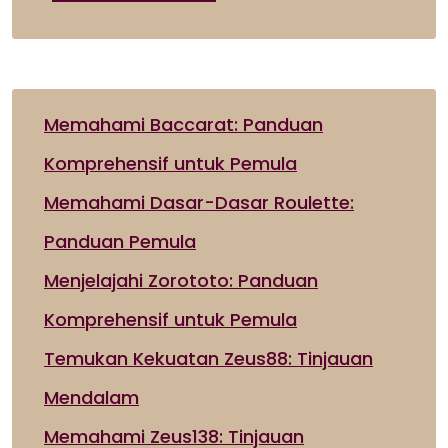
Memahami Baccarat: Panduan
Komprehensif untuk Pemula
Memahami Dasar-Dasar Roulette:
Panduan Pemula
Menjelajahi Zorototo: Panduan
Komprehensif untuk Pemula
Temukan Kekuatan Zeus88: Tinjauan
Mendalam
Memahami Zeus138: Tinjauan