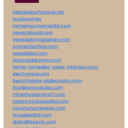
helpdesksoftwares.net
lovabowl.net
homeimprovementit.com
newstribunal.com
newsdailymagazines.com
preceptionhub.com
yeezislides.com
aobongdatotem.com
home-remedies-yeast-infection.com
electroreal.com
bestofmiami-dadecounty.com
ifoodieonyoutube.com
mineshoppingcart.com
topworkoutsupplies.com
mouthshutreviews.com
hirzadesalta.com
digitallifeopoly.com