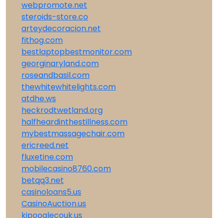
webpromote.net
steroids-store.co
arteydecoracion.net
fithog.com
bestlaptopbestmonitor.com
georginaryland.com
roseandbasil.com
thewhitewhitelights.com
atdhe.ws
heckrodtwetland.org
halfheardinthestillness.com
mybestmassagechair.com
ericreed.net
fluxetine.com
mobilecasino8760.com
betqq3.net
casinoloans5.us
CasinoAuction.us
kipooglecouk.us