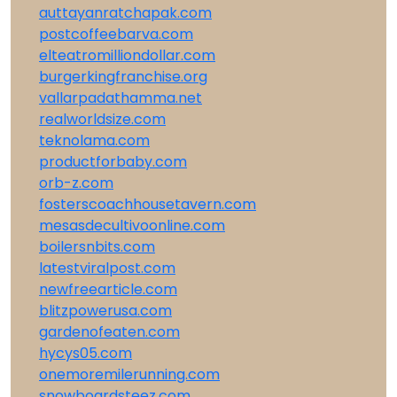
auttayanratchapak.com
postcoffeebarva.com
elteatromilliondollar.com
burgerkingfranchise.org
vallarpadathamma.net
realworldsize.com
teknolama.com
productforbaby.com
orb-z.com
fosterscoachhousetavern.com
mesasdecultivoonline.com
boilersnbits.com
latestviralpost.com
newfreearticle.com
blitzpowerusa.com
gardenofeaten.com
hycys05.com
onemoremilerunning.com
snowboardsteez.com