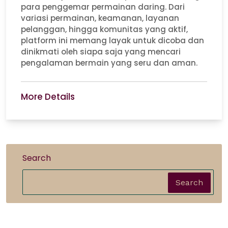
para penggemar permainan daring. Dari
variasi permainan, keamanan, layanan
pelanggan, hingga komunitas yang aktif,
platform ini memang layak untuk dicoba dan
dinikmati oleh siapa saja yang mencari
pengalaman bermain yang seru dan aman.
More Details
Search
Search