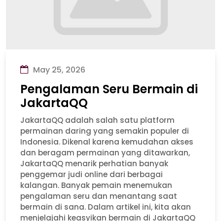
May 25, 2026
Pengalaman Seru Bermain di
JakartaQQ
JakartaQQ adalah salah satu platform
permainan daring yang semakin populer di
Indonesia. Dikenal karena kemudahan akses
dan beragam permainan yang ditawarkan,
JakartaQQ menarik perhatian banyak
penggemar judi online dari berbagai
kalangan. Banyak pemain menemukan
pengalaman seru dan menantang saat
bermain di sana. Dalam artikel ini, kita akan
menjelajahi keasyikan bermain di JakartaQQ