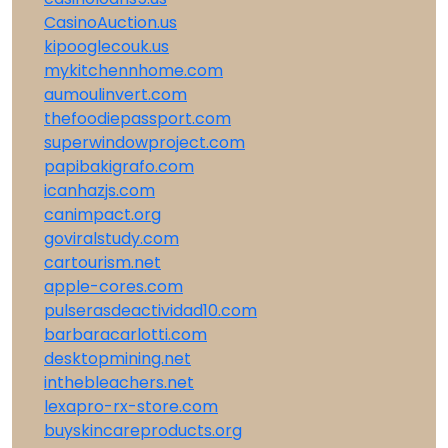
CasinoAuction.us
kipooglecouk.us
mykitchennhome.com
aumoulinvert.com
thefoodiepassport.com
superwindowproject.com
papibakigrafo.com
icanhazjs.com
canimpact.org
goviralstudy.com
cartourism.net
apple-cores.com
pulserasdeactividad10.com
barbaracarlotti.com
desktopmining.net
inthebleachers.net
lexapro-rx-store.com
buyskincareproducts.org