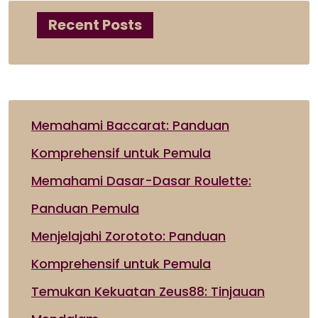
Recent Posts
Memahami Baccarat: Panduan
Komprehensif untuk Pemula
Memahami Dasar-Dasar Roulette:
Panduan Pemula
Menjelajahi Zorototo: Panduan
Komprehensif untuk Pemula
Temukan Kekuatan Zeus88: Tinjauan