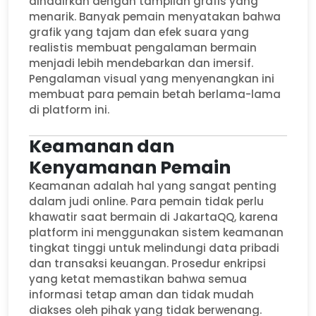
dihadirkan dengan tampilan grafis yang
menarik. Banyak pemain menyatakan bahwa
grafik yang tajam dan efek suara yang
realistis membuat pengalaman bermain
menjadi lebih mendebarkan dan imersif.
Pengalaman visual yang menyenangkan ini
membuat para pemain betah berlama-lama
di platform ini.
Keamanan dan
Kenyamanan Pemain
Keamanan adalah hal yang sangat penting
dalam judi online. Para pemain tidak perlu
khawatir saat bermain di JakartaQQ, karena
platform ini menggunakan sistem keamanan
tingkat tinggi untuk melindungi data pribadi
dan transaksi keuangan. Prosedur enkripsi
yang ketat memastikan bahwa semua
informasi tetap aman dan tidak mudah
diakses oleh pihak yang tidak berwenang.