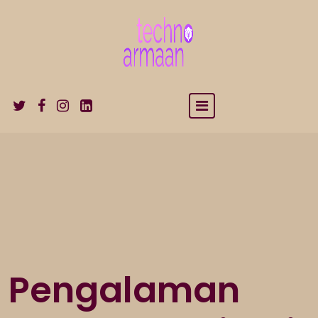
Skip
to
content
Gunakan LinkAja untuk deposit dan dapatkan
Deposit pulsa di situs judi online yang
menawarkan slot gacor dengan fitur unggulan.
Pengalaman