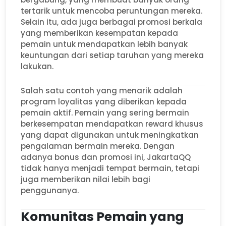
tertarik untuk mencoba peruntungan mereka.
Selain itu, ada juga berbagai promosi berkala
yang memberikan kesempatan kepada
pemain untuk mendapatkan lebih banyak
keuntungan dari setiap taruhan yang mereka
lakukan.
Salah satu contoh yang menarik adalah
program loyalitas yang diberikan kepada
pemain aktif. Pemain yang sering bermain
berkesempatan mendapatkan reward khusus
yang dapat digunakan untuk meningkatkan
pengalaman bermain mereka. Dengan
adanya bonus dan promosi ini, JakartaQQ
tidak hanya menjadi tempat bermain, tetapi
juga memberikan nilai lebih bagi
penggunanya.
Komunitas Pemain yang