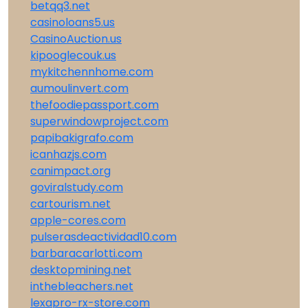
betqq3.net
casinoloans5.us
CasinoAuction.us
kipooglecouk.us
mykitchennhome.com
aumoulinvert.com
thefoodiepassport.com
superwindowproject.com
papibakigrafo.com
icanhazjs.com
canimpact.org
goviralstudy.com
cartourism.net
apple-cores.com
pulserasdeactividad10.com
barbaracarlotti.com
desktopmining.net
inthebleachers.net
lexapro-rx-store.com