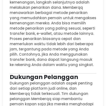
kemenangan, langkah selanjutnya adalah
melakukan penarikan dana. Memberqq
menawarkan berbagai metode penarikan
yang memudahkan pemain untuk mengakses
kemenangan mereka. Anda bisa memilih
metode penarikan yang paling sesuai, seperti
transfer bank, e-wallet, atau metode lainnya.
Proses penarikan biasanya cepat dan
memerlukan waktu tidak lebih dari beberapa
jam, tergantung pada metode yang Anda
pilih. Contohnya, jika Anda menggunakan
transfer bank, dana dapat langsung masuk
ke rekening Anda dalam waktu yang singkat.
Dukungan Pelanggan
Dukungan pelanggan adalah aspek penting
dari setiap platform judi online, dan
Memberqq tidak terkecuali. Tim dukungan
pelanggan Memberqq siap membantu
pemain kapan saja jika mereka menghadapi