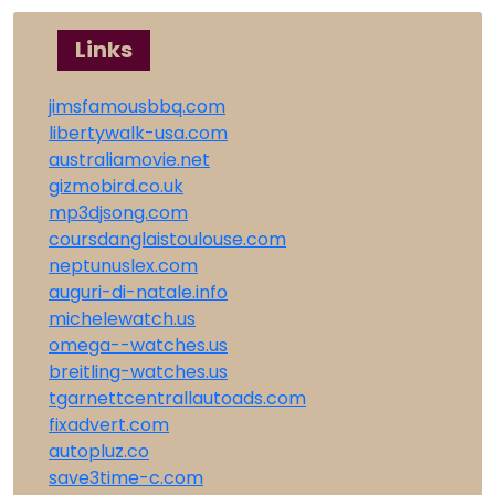
Links
jimsfamousbbq.com
libertywalk-usa.com
australiamovie.net
gizmobird.co.uk
mp3djsong.com
coursdanglaistoulouse.com
neptunuslex.com
auguri-di-natale.info
michelewatch.us
omega--watches.us
breitling-watches.us
tgarnettcentrallautoads.com
fixadvert.com
autopluz.co
save3time-c.com