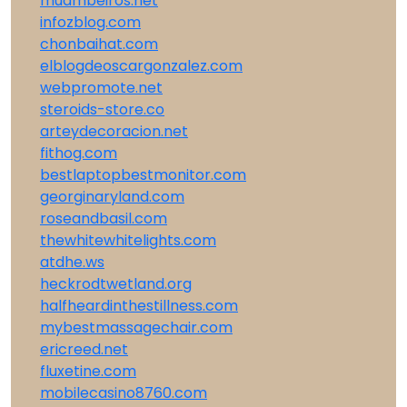
muambeiros.net
infozblog.com
chonbaihat.com
elblogdeoscargonzalez.com
webpromote.net
steroids-store.co
arteydecoracion.net
fithog.com
bestlaptopbestmonitor.com
georginaryland.com
roseandbasil.com
thewhitewhitelights.com
atdhe.ws
heckrodtwetland.org
halfheardinthestillness.com
mybestmassagechair.com
ericreed.net
fluxetine.com
mobilecasino8760.com