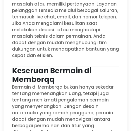
masalah atau memiliki pertanyaan. Layanan
pelanggan tersedia melalui berbagai saluran,
termasuk live chat, email, dan nomor telepon.
Jika Anda mengalami kesulitan saat
melakukan deposit atau menghadapi
masalah teknis dalam permainan, Anda
dapat dengan mudah menghubungi tim
dukungan untuk mendapatkan bantuan yang
cepat dan efisien.
Keseruan Bermain di
Memberqq
Bermain di Memberqq bukan hanya sekedar
tentang memenangkan uang, tetapi juga
tentang menikmati pengalaman bermain
yang menyenangkan. Dengan desain
antarmuka yang ramah pengguna, pemain
dapat dengan mudah menavigasi antara
berbagai permainan dan fitur yang