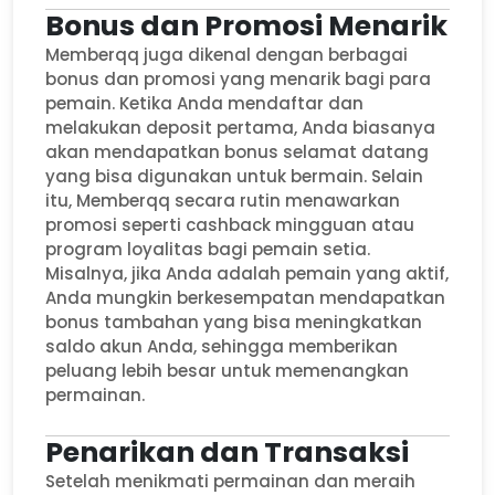
Bonus dan Promosi Menarik
Memberqq juga dikenal dengan berbagai
bonus dan promosi yang menarik bagi para
pemain. Ketika Anda mendaftar dan
melakukan deposit pertama, Anda biasanya
akan mendapatkan bonus selamat datang
yang bisa digunakan untuk bermain. Selain
itu, Memberqq secara rutin menawarkan
promosi seperti cashback mingguan atau
program loyalitas bagi pemain setia.
Misalnya, jika Anda adalah pemain yang aktif,
Anda mungkin berkesempatan mendapatkan
bonus tambahan yang bisa meningkatkan
saldo akun Anda, sehingga memberikan
peluang lebih besar untuk memenangkan
permainan.
Penarikan dan Transaksi
Setelah menikmati permainan dan meraih