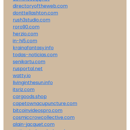
directoryoftheweb.com
donttellashton.com
rush3studio.com
roro90.com
herzio.com
in-hi5.com
krainafantasy.info
todas-noticias.com
senikartu.com
rusportal.net
watty.io
livinginthesun.info
itsriz.com
cargoods.shop
capetownacupuncture.com
bitcoinvideospro.com
cosmiccrowcollective.com
alain-jacquet.com