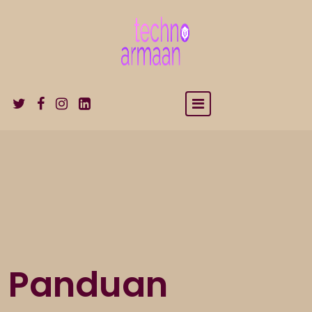
Skip
to
content
Gunakan LinkAja untuk deposit dan dapatkan
Deposit pulsa di situs judi online yang
menawarkan slot gacor dengan fitur unggulan.
Panduan