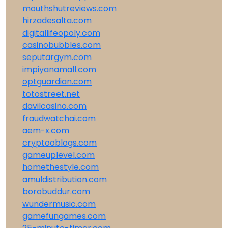
mouthshutreviews.com
hirzadesalta.com
digitallifeopoly.com
casinobubbles.com
seputargym.com
impiyanamall.com
optguardian.com
totostreet.net
davilcasino.com
fraudwatchai.com
aem-x.com
cryptooblogs.com
gameuplevel.com
homethestyle.com
amuldistribution.com
borobuddur.com
wundermusic.com
gamefungames.com