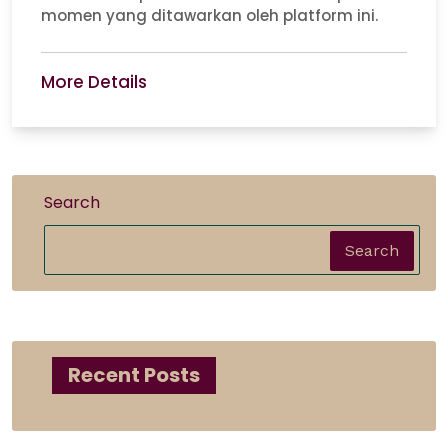
momen yang ditawarkan oleh platform ini.
More Details
Search
Search
Recent Posts