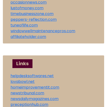
occasionnews.com
lustofmoney.com
timebusinesszone.com
peppers-reflection.com
tuneoflife.com
windowwellmaintenancepros.com
affiliateholder.com
Links
helpdesksoftwares.net
lovabowl.net
homeimprovementit.com
newstribunal.com
newsdailymagazines.com
preceptionhub.com