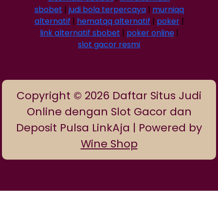
sbobet
|
judi bola terpercaya
|
murniqq
alternatif
|
hematqq alternatif
|
poker
|
link alternatif sbobet
|
poker online
|
slot gacor resmi
Copyright © 2026 Daftar Situs Judi
Online dengan Slot Gacor dan
Deposit Pulsa LinkAja | Powered by
Wine Shop