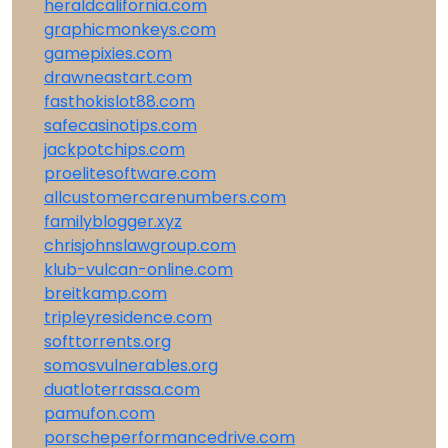
heraldcalifornia.com
graphicmonkeys.com
gamepixies.com
drawneastart.com
fasthokislot88.com
safecasinotips.com
jackpotchips.com
proelitesoftware.com
allcustomercarenumbers.com
familyblogger.xyz
chrisjohnslawgroup.com
klub-vulcan-online.com
breitkamp.com
tripleyresidence.com
softtorrents.org
somosvulnerables.org
duatloterrassa.com
pamufon.com
porscheperformancedrive.com