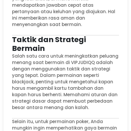
mendapatkan jawaban cepat atas
pertanyaan atau keluhan yang diajukan. Hal
ini memberikan rasa aman dan
menyenangkan saat bermain.
Taktik dan Strategi
Bermain
Salah satu cara untuk meningkatkan peluang
menang saat bermain di VIPJUDIQQ adalah
dengan menggunakan taktik dan strategi
yang tepat. Dalam permainan seperti
blackjack, penting untuk mengetahui kapan
harus mengambil kartu tambahan dan
kapan harus berhenti. Memahami aturan dan
strategi dasar dapat membuat perbedaan
besar antara menang dan kalah.
Selain itu, untuk permainan poker, Anda
mungkin ingin memperhatikan gaya bermain