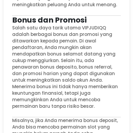
meningkatkan peluang Anda untuk menang.
Bonus dan Promosi
Salah satu daya tarik utama VIPJUDIQQ
adalah berbagai bonus dan promosi yang
ditawarkan kepada pemain. Di awal
pendaftaran, Anda mungkin akan
mendapatkan bonus selamat datang yang
cukup menggiurkan. Selain itu, ada
penawaran bonus deposito, bonus referral,
dan promosi harian yang dapat digunakan
untuk meningkatkan saldo akun Anda.
Menerima bonus ini tidak hanya memberikan
keuntungan finansial, tetapi juga
memungkinkan Anda untuk mencoba
permainan baru tanpa risiko besar.
Misalnya, jika Anda menerima bonus deposit,
Anda bisa mencoba permainan slot yang