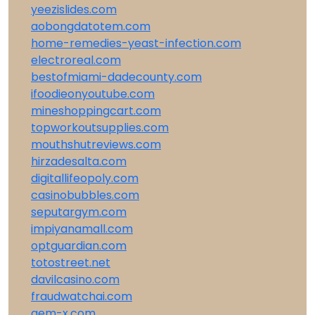
yeezislides.com
aobongdatotem.com
home-remedies-yeast-infection.com
electroreal.com
bestofmiami-dadecounty.com
ifoodieonyoutube.com
mineshoppingcart.com
topworkoutsupplies.com
mouthshutreviews.com
hirzadesalta.com
digitallifeopoly.com
casinobubbles.com
seputargym.com
impiyanamall.com
optguardian.com
totostreet.net
davilcasino.com
fraudwatchai.com
aem-x.com