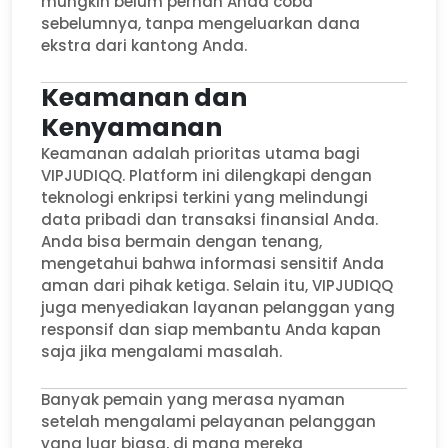
mungkin belum pernah Anda coba
sebelumnya, tanpa mengeluarkan dana
ekstra dari kantong Anda.
Keamanan dan
Kenyamanan
Keamanan adalah prioritas utama bagi
VIPJUDIQQ. Platform ini dilengkapi dengan
teknologi enkripsi terkini yang melindungi
data pribadi dan transaksi finansial Anda.
Anda bisa bermain dengan tenang,
mengetahui bahwa informasi sensitif Anda
aman dari pihak ketiga. Selain itu, VIPJUDIQQ
juga menyediakan layanan pelanggan yang
responsif dan siap membantu Anda kapan
saja jika mengalami masalah.
Banyak pemain yang merasa nyaman
setelah mengalami pelayanan pelanggan
yang luar biasa, di mana mereka