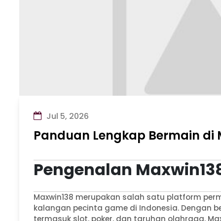
Jul 5, 2026
Panduan Lengkap Bermain di 
Pengenalan Maxwin13
Maxwin138 merupakan salah satu platform perm
kalangan pecinta game di Indonesia. Dengan b
termasuk slot, poker, dan taruhan olahraga, Ma