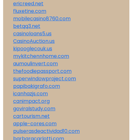
ericreed.net
fluxetine.com
mobilecasino8760.com
betqq3.net
casinoloans5.us
CasinoAuction.us
kipooglecouk.us
mykitchennhome.com
aumoulinvert.com
thefoodiepassport.com
superwindowproject.com
papibakigrafo.com
icanhazjs.com
canimpact.org
goviralstudy.com
cartourism.net
apple-cores.com
pulserasdeactividad10.com
barbaracarlotti.com