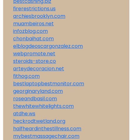
bestcashing.biz
firerestrictions.us
archiesbrooklyn.com
muambeiros.net
infozblog.com
chonbaihat.com
elblogdeoscargonzalez.com
webpromote.net
steroids-store.co
arteydecoracion.net
fithog.com
bestlaptopbestmonitor.com
georginaryland.com
roseandbasil.com
thewhitewhitelights.com
atdhe.ws
heckrodtwetland.org
halfheardinthestillness.com
mybestmassagechair.com