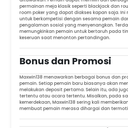
permainan meja klasik seperti blackjack dan rou
room poker yang dapat diakses kapan saja. In
untuk berkompetisi dengan sesama pemain dar
pengalaman sosial yang menyenangkan. Terdap
memungkinkan pemain untuk bertaruh pada tim
keseruan saat menonton pertandingan.
Bonus dan Promosi
Maxwin138 menawarkan berbagai bonus dan pr
pemain. Setiap pemain baru biasanya akan m
melakukan deposit pertama. Selain itu, ada ju
tertentu atau acara tertentu. Misalkan, pada s
kemerdekaan, Maxwin138 sering kali memberikan
membuat pemain merasa dihargai dan termotiva