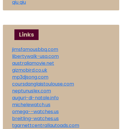
qiu qiu
Links
jimsfamousbbq.com
libertywalk-usa.com
australiamovie.net
gizmobird.co.uk
mp3djsong.com
coursdanglaistoulouse.com
neptunuslex.com
auguri-di-natale.info
michelewatch.us
omega--watches.us
breitling-watches.us
tgarnettcentrallautoads.com