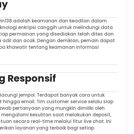
ay
win138 adalah keamanan dan keadilan dalam
knologi enkripsi canggih untuk melindungi data
etiap permainan yang disediakan telah dites dan
a adil dan acak. Dengan demikian, pemain dapat
pa khawatir tentang keamanan informasi
g Responsif
iacungi jempol. Terdapat banyak cara untuk
 hingga email. Tim customer service selalu siap
ab pertanyaan yang mungkin dimiliki oleh
n mengalami kesulitan saat melakukan deposit,
secara real-time melalui fitur live chat. Ini
ikan layanan yang terbaik bagi setiap