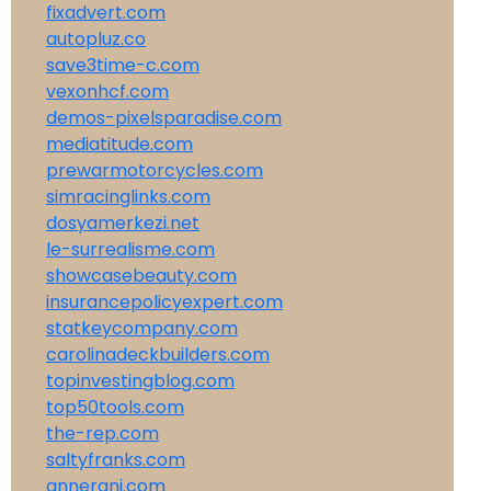
fixadvert.com
autopluz.co
save3time-c.com
vexonhcf.com
demos-pixelsparadise.com
mediatitude.com
prewarmotorcycles.com
simracinglinks.com
dosyamerkezi.net
le-surrealisme.com
showcasebeauty.com
insurancepolicyexpert.com
statkeycompany.com
carolinadeckbuilders.com
topinvestingblog.com
top50tools.com
the-rep.com
saltyfranks.com
annerani.com