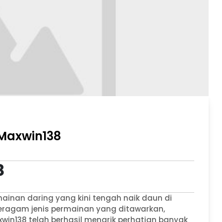
Maxwin138
8
ainan daring yang kini tengah naik daun di
eragam jenis permainan yang ditawarkan,
xwin138 telah berhasil menarik perhatian banyak