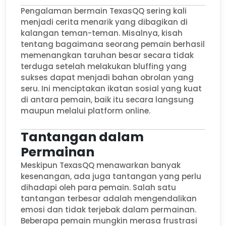
Pengalaman bermain TexasQQ sering kali
menjadi cerita menarik yang dibagikan di
kalangan teman-teman. Misalnya, kisah
tentang bagaimana seorang pemain berhasil
memenangkan taruhan besar secara tidak
terduga setelah melakukan bluffing yang
sukses dapat menjadi bahan obrolan yang
seru. Ini menciptakan ikatan sosial yang kuat
di antara pemain, baik itu secara langsung
maupun melalui platform online.
Tantangan dalam
Permainan
Meskipun TexasQQ menawarkan banyak
kesenangan, ada juga tantangan yang perlu
dihadapi oleh para pemain. Salah satu
tantangan terbesar adalah mengendalikan
emosi dan tidak terjebak dalam permainan.
Beberapa pemain mungkin merasa frustrasi