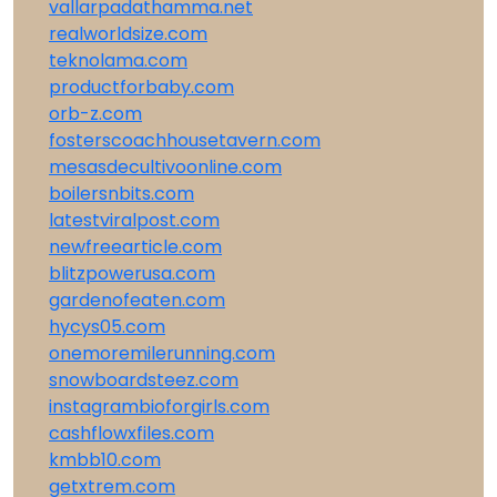
vallarpadathamma.net
realworldsize.com
teknolama.com
productforbaby.com
orb-z.com
fosterscoachhousetavern.com
mesasdecultivoonline.com
boilersnbits.com
latestviralpost.com
newfreearticle.com
blitzpowerusa.com
gardenofeaten.com
hycys05.com
onemoremilerunning.com
snowboardsteez.com
instagrambioforgirls.com
cashflowxfiles.com
kmbb10.com
getxtrem.com