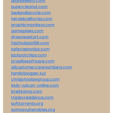
asahiweekly.com
supercleanut.com
bedandbicycle.com
heraldcalifornia.com
graphicmonkeys.com
gamepixies.com
drawneastart.com
fasthokislot88.com
safecasinotips.com
jackpotchips.com
proelitesoftware.com
allcustomercarenumbers.com
familyblogger.xyz
chrisjohnslawgroup.com
klub-vulcan-online.com
breitkamp.com
tripleyresidence.com
softtorrents.org
somosvulnerables.org