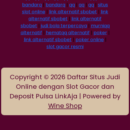
bandarq
|
bandarq
|
qq
|
qq
|
qq
|
situs
slot online
|
link alternatif sbobet
|
link
alternatif sbobet
|
link alternatif
sbobet
|
judi bola terpercaya
|
murniqq
alternatif
|
hematqq alternatif
|
poker
|
link alternatif sbobet
|
poker online
|
slot gacor resmi
Copyright © 2026 Daftar Situs Judi
Online dengan Slot Gacor dan
Deposit Pulsa LinkAja | Powered by
Wine Shop