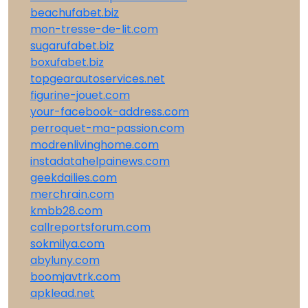
beachufabet.biz
mon-tresse-de-lit.com
sugarufabet.biz
boxufabet.biz
topgearautoservices.net
figurine-jouet.com
your-facebook-address.com
perroquet-ma-passion.com
modrenlivinghome.com
instadatahelpainews.com
geekdailies.com
merchrain.com
kmbb28.com
callreportsforum.com
sokmilya.com
abyluny.com
boomjavtrk.com
apklead.net