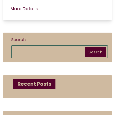
More Details
Search
Search
Recent Posts