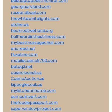
bestlaptopbestmonitor.com
georginaryland.com
roseandbasil.com
thewhitewhitelights.com
atdhe.ws
heckrodtwetland.org
halfheardinthestillness.com
mybestmassagechair.com
ericreed.net
fluxetine.com
mobilecasino8760.com
betqq3.net
casinoloans5.us
CasinoAuction.us
kipooglecouk.us
mykitchennhome.com
aumoulinvert.com
thefoodiepassport.com
superwindowproject.com