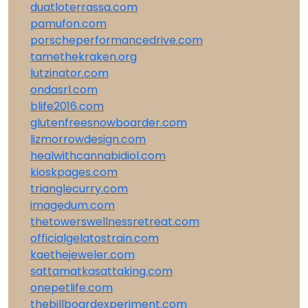
duatloterrassa.com
pamufon.com
porscheperformancedrive.com
tamethekraken.org
lutzinator.com
ondasrl.com
blife2016.com
glutenfreesnowboarder.com
lizmorrowdesign.com
healwithcannabidiol.com
kioskpages.com
trianglecurry.com
imagedum.com
thetowerswellnessretreat.com
officialgelatostrain.com
kaethejeweler.com
sattamatkasattaking.com
onepetlife.com
thebillboardexperiment.com