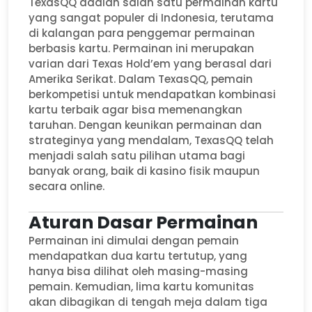
TexasQQ adalah salah satu permainan kartu
yang sangat populer di Indonesia, terutama
di kalangan para penggemar permainan
berbasis kartu. Permainan ini merupakan
varian dari Texas Hold’em yang berasal dari
Amerika Serikat. Dalam TexasQQ, pemain
berkompetisi untuk mendapatkan kombinasi
kartu terbaik agar bisa memenangkan
taruhan. Dengan keunikan permainan dan
strateginya yang mendalam, TexasQQ telah
menjadi salah satu pilihan utama bagi
banyak orang, baik di kasino fisik maupun
secara online.
Aturan Dasar Permainan
Permainan ini dimulai dengan pemain
mendapatkan dua kartu tertutup, yang
hanya bisa dilihat oleh masing-masing
pemain. Kemudian, lima kartu komunitas
akan dibagikan di tengah meja dalam tiga