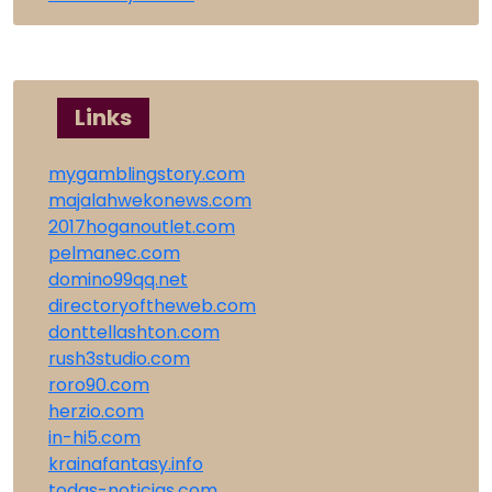
Links
mygamblingstory.com
majalahwekonews.com
2017hoganoutlet.com
pelmanec.com
domino99qq.net
directoryoftheweb.com
donttellashton.com
rush3studio.com
roro90.com
herzio.com
in-hi5.com
krainafantasy.info
todas-noticias.com