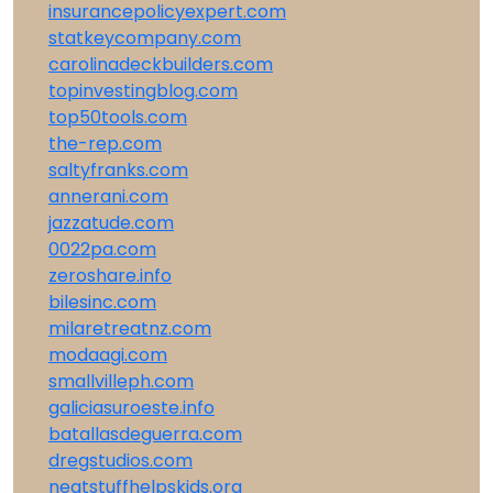
insurancepolicyexpert.com
statkeycompany.com
carolinadeckbuilders.com
topinvestingblog.com
top50tools.com
the-rep.com
saltyfranks.com
annerani.com
jazzatude.com
0022pa.com
zeroshare.info
bilesinc.com
milaretreatnz.com
modaagi.com
smallvilleph.com
galiciasuroeste.info
batallasdeguerra.com
dregstudios.com
neatstuffhelpskids.org