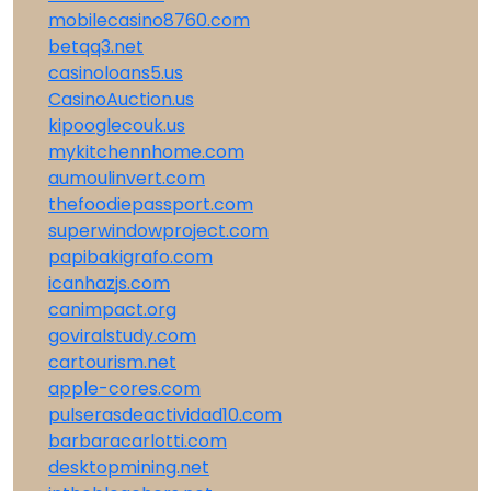
mobilecasino8760.com
betqq3.net
casinoloans5.us
CasinoAuction.us
kipooglecouk.us
mykitchennhome.com
aumoulinvert.com
thefoodiepassport.com
superwindowproject.com
papibakigrafo.com
icanhazjs.com
canimpact.org
goviralstudy.com
cartourism.net
apple-cores.com
pulserasdeactividad10.com
barbaracarlotti.com
desktopmining.net