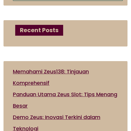
Recent Posts
Memahami Zeus138: Tinjauan
Komprehensif
Panduan Utama Zeus Slot: Tips Menang
Besar
Demo Zeus: Inovasi Terkini dalam
Teknologi