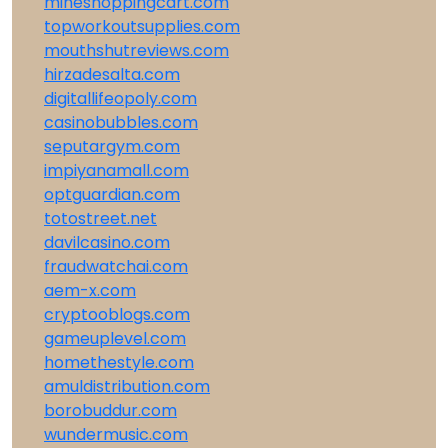
mineshoppingcart.com
topworkoutsupplies.com
mouthshutreviews.com
hirzadesalta.com
digitallifeopoly.com
casinobubbles.com
seputargym.com
impiyanamall.com
optguardian.com
totostreet.net
davilcasino.com
fraudwatchai.com
aem-x.com
cryptooblogs.com
gameuplevel.com
homethestyle.com
amuldistribution.com
borobuddur.com
wundermusic.com