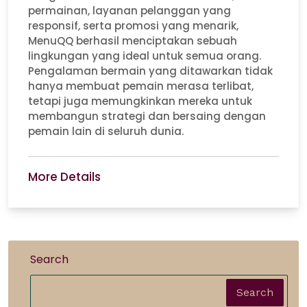
permainan, layanan pelanggan yang
responsif, serta promosi yang menarik,
MenuQQ berhasil menciptakan sebuah
lingkungan yang ideal untuk semua orang.
Pengalaman bermain yang ditawarkan tidak
hanya membuat pemain merasa terlibat,
tetapi juga memungkinkan mereka untuk
membangun strategi dan bersaing dengan
pemain lain di seluruh dunia.
More Details
Search
Search