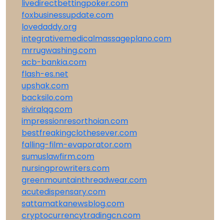
livedirectbettingpoker.com
foxbusinessupdate.com
lovedaddy.org
integrativemedicalmassageplano.com
mrrugwashing.com
acb-bankia.com
flash-es.net
upshak.com
backsilo.com
siviralqq.com
impressionresorthoian.com
bestfreakingclothesever.com
falling-film-evaporator.com
sumuslawfirm.com
nursingprowriters.com
greenmountainthreadwear.com
acutedispensary.com
sattamatkanewsblog.com
cryptocurrencytradingcn.com