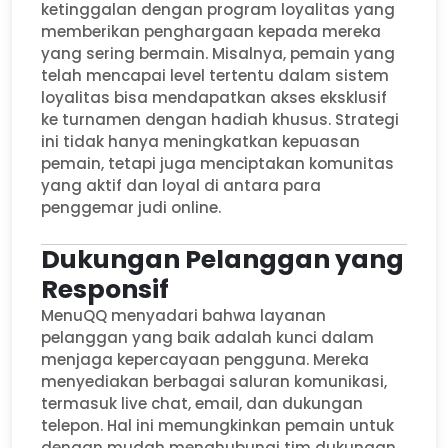
ketinggalan dengan program loyalitas yang
memberikan penghargaan kepada mereka
yang sering bermain. Misalnya, pemain yang
telah mencapai level tertentu dalam sistem
loyalitas bisa mendapatkan akses eksklusif
ke turnamen dengan hadiah khusus. Strategi
ini tidak hanya meningkatkan kepuasan
pemain, tetapi juga menciptakan komunitas
yang aktif dan loyal di antara para
penggemar judi online.
Dukungan Pelanggan yang
Responsif
MenuQQ menyadari bahwa layanan
pelanggan yang baik adalah kunci dalam
menjaga kepercayaan pengguna. Mereka
menyediakan berbagai saluran komunikasi,
termasuk live chat, email, dan dukungan
telepon. Hal ini memungkinkan pemain untuk
dengan mudah menghubungi tim dukungan