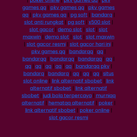
|
poker online
|
pkv games qq
|
pkv
games qq
|
pkv games qq
|
pkv games
qq
|
pkv games qq
|
pg soft
|
bandarq
|
slot anti rungkat
|
pg soft
|
x500 slot
|
slot gacor
|
demo slot
|
slot
|
slot
maxwin
|
demo slot
|
slot
|
slot maxwin
|
slot gacor resmi
|
slot gacor hari ini
|
pkv games qq
|
bandarqq
|
qq
|
bandarqq
|
bandarqq
|
bandarqq
|
qq
|
qq
|
qq
|
qq
|
qq
|
qq
|
bandarqq pkv
|
bandarq
|
bandarq
|
qq
|
qq
|
qq
|
situs
slot online
|
link alternatif sbobet
|
link
alternatif sbobet
|
link alternatif
sbobet
|
judi bola terpercaya
|
murniqq
alternatif
|
hematqq alternatif
|
poker
|
link alternatif sbobet
|
poker online
|
slot gacor resmi