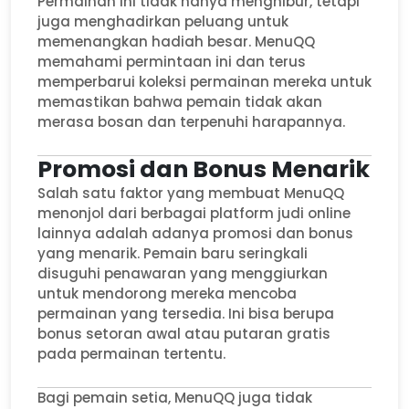
Permainan ini tidak hanya menghibur, tetapi
juga menghadirkan peluang untuk
memenangkan hadiah besar. MenuQQ
memahami permintaan ini dan terus
memperbarui koleksi permainan mereka untuk
memastikan bahwa pemain tidak akan
merasa bosan dan terpenuhi harapannya.
Promosi dan Bonus Menarik
Salah satu faktor yang membuat MenuQQ
menonjol dari berbagai platform judi online
lainnya adalah adanya promosi dan bonus
yang menarik. Pemain baru seringkali
disuguhi penawaran yang menggiurkan
untuk mendorong mereka mencoba
permainan yang tersedia. Ini bisa berupa
bonus setoran awal atau putaran gratis
pada permainan tertentu.
Bagi pemain setia, MenuQQ juga tidak