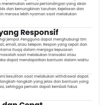
n menemukan semua pertandingan yang akan
ds dan kemungkinan taruhan. Kejelasan dan
in merasa lebih nyaman saat melakukan
yang Responsif
ungi jempol. Pengguna dapat menghubungi tim
hat, email, atau telepon. Respon yang cepat dan
as utama Ituqq dalam menjaga kepuasan
masalah saat melakukan transaksi atau
reka dapat mendapatkan bantuan dalam waktu
mi kesulitan saat melakukan withdrawal dapat
langkah-langkah yang jelas dan bantuan yang
asi, sehingga pemain dapat kembali fokus
 dan Cepat