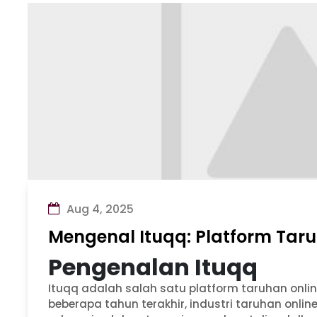
Aug 4, 2025
Mengenal Ituqq: Platform Tar
Pengenalan Ituqq
Ituqq adalah salah satu platform taruhan onli
beberapa tahun terakhir, industri taruhan onli