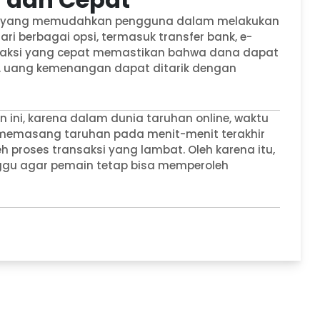
si yang memudahkan pengguna dalam melakukan
ri berbagai opsi, termasuk transfer bank, e-
ansaksi yang cepat memastikan bahwa dana dapat
ya, uang kemenangan dapat ditarik dengan
ni, karena dalam dunia taruhan online, waktu
 memasang taruhan pada menit-menit terakhir
h proses transaksi yang lambat. Oleh karena itu,
nggu agar pemain tetap bisa memperoleh