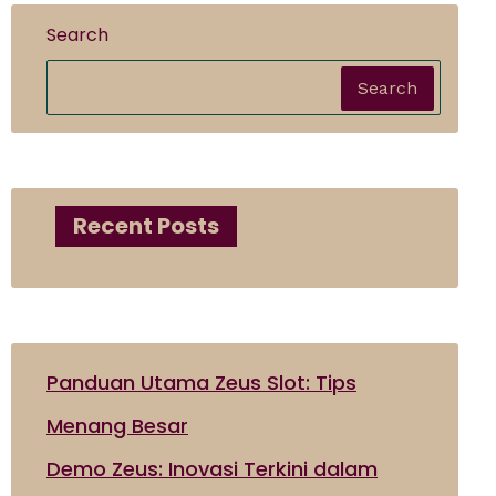
Search
Search
Recent Posts
Panduan Utama Zeus Slot: Tips
Menang Besar
Demo Zeus: Inovasi Terkini dalam