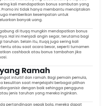
sering kali mendapatkan bonus sambutan yang
. Promo ini tidak hanya membantu menciptakan
juga memberikan kesempatan untuk
luarkan banyak uang.
rgabung di Ituqq mungkin mendapatkan bonus
a. Hal ini menjadi angin segar, terutama bagi
taruhan. Selain itu, Ituqq juga sering kali
tentu atau saat acara besar, seperti turnamen
atkan cashback atau bonus tambahan jika
osi.
 yang Ramah
gat intuitif dan ramah. Bagi pemain pemula,
a kesulitan saat menjelajahi berbagai pilihan
 diorganisir dengan baik sehingga pengguna
u jenis taruhan yang mereka inginkan.
pada pertandingan sepak bola, mereka dapat