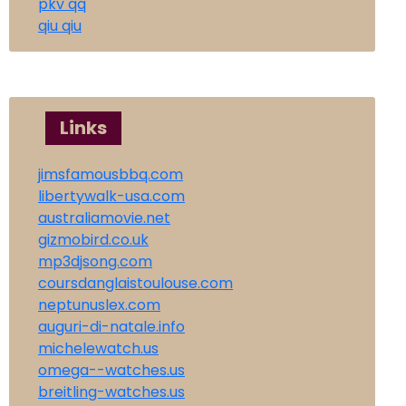
pkv qq
qiu qiu
Links
jimsfamousbbq.com
libertywalk-usa.com
australiamovie.net
gizmobird.co.uk
mp3djsong.com
coursdanglaistoulouse.com
neptunuslex.com
auguri-di-natale.info
michelewatch.us
omega--watches.us
breitling-watches.us