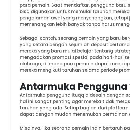
para pemain. Saat mendaftar, pengguna baru 
bisa digunakan untuk memulai taruhan mereka
pengalaman awal yang menyenangkan, tetapi 
memenangkan lebih banyak tanpa harus menge
Sebagai contoh, seorang pemain yang baru be
yang setara dengan sejumlah deposit pertamany
mereka yang baru mulai belajar tentang strategi 
mengadakan promosi spesial pada hari-hari ter
olahraga, di mana para pemain dapat mendap
mereka mengikuti taruhan selama periode prom
Antarmuka Pengguna
Antarmuka pengguna Ituqq didesain dengan san
hal ini sangat penting agar mereka tidak meras
taruhan yang ada. Setiap bagian dari platform
dapat dengan mudah menemukan permainan ata
Misalnya, jika seorang pemain ingin bertaruh 