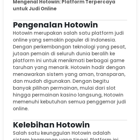
Mengenal Hotowin: Platform Terpercaya
untuk Judi Online
Pengenalan Hotowin
Hotowin merupakan salah satu platform judi
online yang semakin populer di Indonesia.
Dengan perkembangan teknologi yang pesat,
jutaan pemain di seluruh dunia beralih ke
platform ini untuk menikmati berbagai game
taruhan yang menarik. Hotowin hadir dengan
menawarkan sistem yang aman, transparan,
dan mudah digunakan. Dengan begitu
banyak pilihan permainan, mulai dari slot
hingga permainan kasino langsung, Hotowin
memenuhi kebutuhan semua penggemar judi
online.
Kelebihan Hotowin
Salah satu keunggulan Hotowin adalah
sistem keamanan yang tinggi. Platform ini