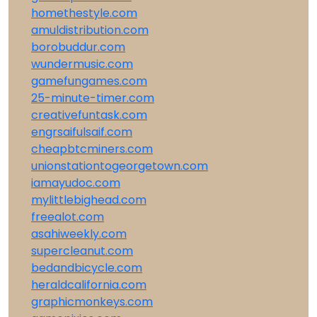
homethestyle.com
amuldistribution.com
borobuddur.com
wundermusic.com
gamefungames.com
25-minute-timer.com
creativefuntask.com
engrsaifulsaif.com
cheapbtcminers.com
unionstationtogeorgetown.com
iamayudoc.com
mylittlebighead.com
freealot.com
asahiweekly.com
supercleanut.com
bedandbicycle.com
heraldcalifornia.com
graphicmonkeys.com