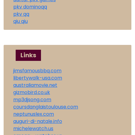
pkv dominoqq
pkv qq
qiu qiu
Links
jimsfamousbbq.com
libertywalk-usa.com
australiamovie.net
gizmobird.co.uk
mp3djsong.com
coursdanglaistoulouse.com
neptunuslex.com
auguri-di-natale.info
michelewatch.us