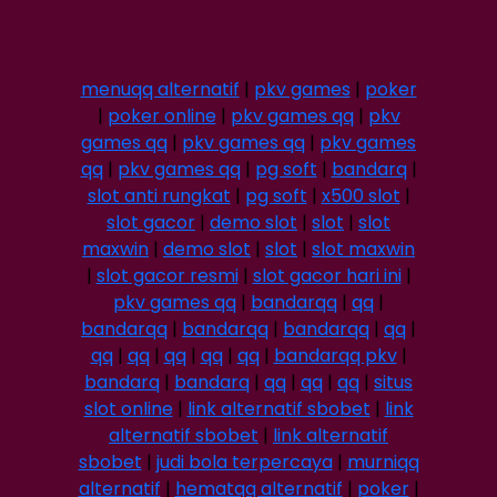
menuqq alternatif
|
pkv games
|
poker
|
poker online
|
pkv games qq
|
pkv
games qq
|
pkv games qq
|
pkv games
qq
|
pkv games qq
|
pg soft
|
bandarq
|
slot anti rungkat
|
pg soft
|
x500 slot
|
slot gacor
|
demo slot
|
slot
|
slot
maxwin
|
demo slot
|
slot
|
slot maxwin
|
slot gacor resmi
|
slot gacor hari ini
|
pkv games qq
|
bandarqq
|
qq
|
bandarqq
|
bandarqq
|
bandarqq
|
qq
|
qq
|
qq
|
qq
|
qq
|
qq
|
bandarqq pkv
|
bandarq
|
bandarq
|
qq
|
qq
|
qq
|
situs
slot online
|
link alternatif sbobet
|
link
alternatif sbobet
|
link alternatif
sbobet
|
judi bola terpercaya
|
murniqq
alternatif
|
hematqq alternatif
|
poker
|