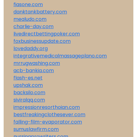
fiasone.com
danktankbattery.com
mealudo.com
charlie-day.com
livedirectbettingpoker.com
foxbusinessupdate.com
lovedaddy.org
integrativemedicalmassageplano.com
mrrugwashing.com
acb-bankia.com
flash-es.net
upshak.com
backsilo.com
siviralqq.com
impressionresorthoian.com
bestfreakingclothesever.com
falling-film-evaporator.com
sumuslawfirm.com
nursingprowriters.com