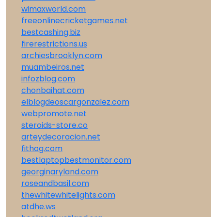
wimaxworld.com
freeonlinecricketgames.net
bestcashing.biz
firerestrictions.us
archiesbrooklyn.com
muambeiros.net
infozblog.com
chonbaihat.com
elblogdeoscargonzalez.com
webpromote.net
steroids-store.co
arteydecoracion.net
fithog.com
bestlaptopbestmonitor.com
georginaryland.com
roseandbasil.com
thewhitewhitelights.com
atdhe.ws