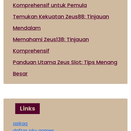
Komprehensif untuk Pemula
Temukan Kekuatan Zeus88: Tinjauan
Mendalam
Memahami Zeus138: Tinjauan
Komprehensif
Panduan Utama Zeus Slot: Tips Menang
Besar
Links
asikqq
daftar pkv games