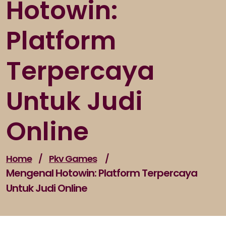
Hotowin:
Platform
Terpercaya
Untuk Judi
Online
Home
/
Pkv Games
/
Mengenal Hotowin: Platform Terpercaya
Untuk Judi Online