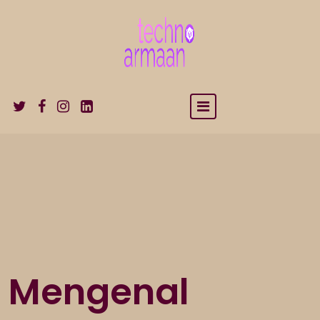
Skip
to
content
Gunakan LinkAja untuk deposit dan dapatkan
Deposit pulsa di situs judi online yang
menawarkan slot gacor dengan fitur unggulan.
Mengenal