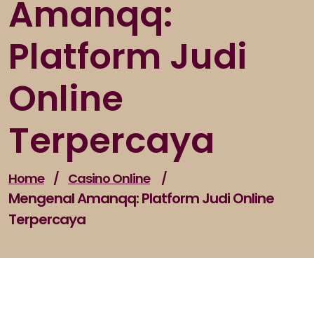
Amanqq:
Platform Judi
Online
Terpercaya
Home
/
Casino Online
/
Mengenal Amanqq: Platform Judi Online
Terpercaya