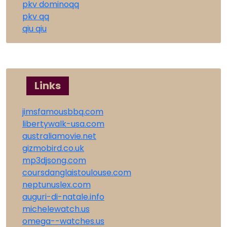
pkv dominoqq
pkv qq
qiu qiu
Links
jimsfamousbbq.com
libertywalk-usa.com
australiamovie.net
gizmobird.co.uk
mp3djsong.com
coursdanglaistoulouse.com
neptunuslex.com
auguri-di-natale.info
michelewatch.us
omega--watches.us