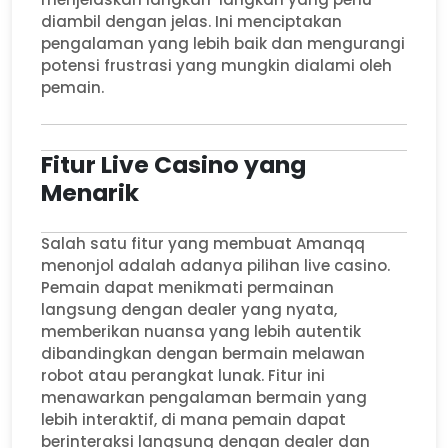
diambil dengan jelas. Ini menciptakan
pengalaman yang lebih baik dan mengurangi
potensi frustrasi yang mungkin dialami oleh
pemain.
Fitur Live Casino yang
Menarik
Salah satu fitur yang membuat Amanqq
menonjol adalah adanya pilihan live casino.
Pemain dapat menikmati permainan
langsung dengan dealer yang nyata,
memberikan nuansa yang lebih autentik
dibandingkan dengan bermain melawan
robot atau perangkat lunak. Fitur ini
menawarkan pengalaman bermain yang
lebih interaktif, di mana pemain dapat
berinteraksi langsung dengan dealer dan