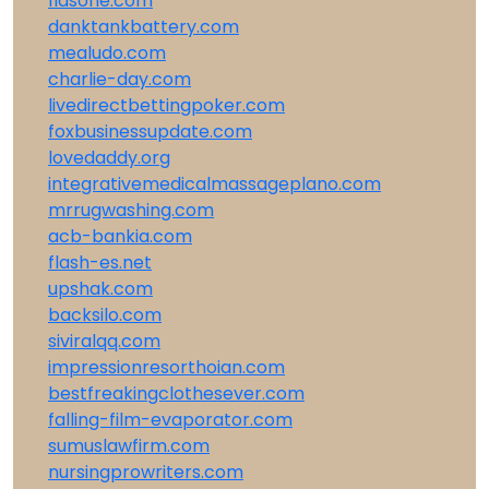
fiasone.com
danktankbattery.com
mealudo.com
charlie-day.com
livedirectbettingpoker.com
foxbusinessupdate.com
lovedaddy.org
integrativemedicalmassageplano.com
mrrugwashing.com
acb-bankia.com
flash-es.net
upshak.com
backsilo.com
siviralqq.com
impressionresorthoian.com
bestfreakingclothesever.com
falling-film-evaporator.com
sumuslawfirm.com
nursingprowriters.com