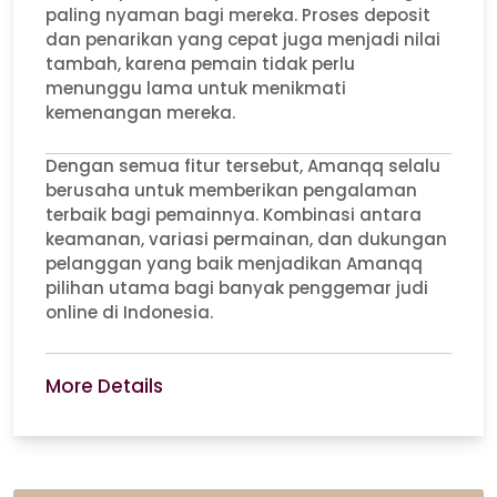
paling nyaman bagi mereka. Proses deposit
dan penarikan yang cepat juga menjadi nilai
tambah, karena pemain tidak perlu
menunggu lama untuk menikmati
kemenangan mereka.
Dengan semua fitur tersebut, Amanqq selalu
berusaha untuk memberikan pengalaman
terbaik bagi pemainnya. Kombinasi antara
keamanan, variasi permainan, dan dukungan
pelanggan yang baik menjadikan Amanqq
pilihan utama bagi banyak penggemar judi
online di Indonesia.
More Details