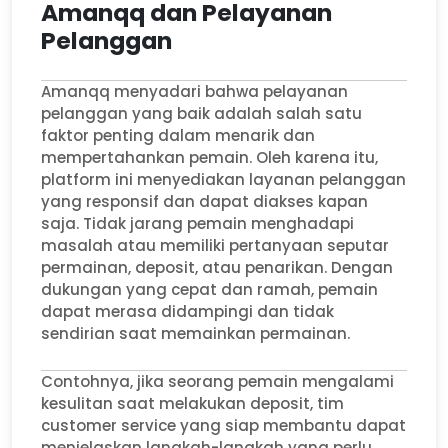
Amanqq dan Pelayanan
Pelanggan
Amanqq menyadari bahwa pelayanan
pelanggan yang baik adalah salah satu
faktor penting dalam menarik dan
mempertahankan pemain. Oleh karena itu,
platform ini menyediakan layanan pelanggan
yang responsif dan dapat diakses kapan
saja. Tidak jarang pemain menghadapi
masalah atau memiliki pertanyaan seputar
permainan, deposit, atau penarikan. Dengan
dukungan yang cepat dan ramah, pemain
dapat merasa didampingi dan tidak
sendirian saat memainkan permainan.
Contohnya, jika seorang pemain mengalami
kesulitan saat melakukan deposit, tim
customer service yang siap membantu dapat
menjelaskan langkah-langkah yang perlu