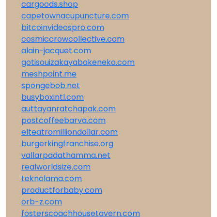
cargoods.shop
capetownacupuncture.com
bitcoinvideospro.com
cosmiccrowcollective.com
alain-jacquet.com
gotisouizakayabakeneko.com
meshpoint.me
spongebob.net
busyboxintl.com
auttayanratchapak.com
postcoffeebarva.com
elteatromilliondollar.com
burgerkingfranchise.org
vallarpadathamma.net
realworldsize.com
teknolama.com
productforbaby.com
orb-z.com
fosterscoachhousetavern.com