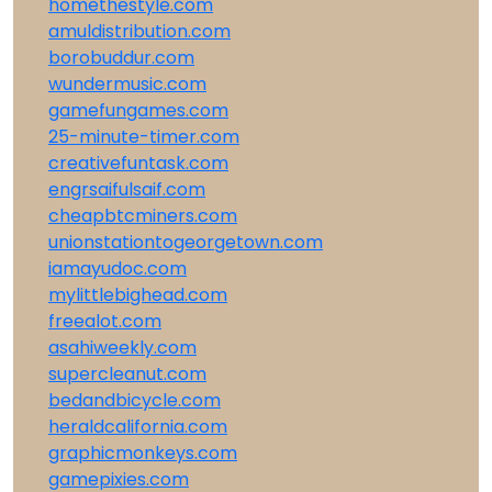
homethestyle.com
amuldistribution.com
borobuddur.com
wundermusic.com
gamefungames.com
25-minute-timer.com
creativefuntask.com
engrsaifulsaif.com
cheapbtcminers.com
unionstationtogeorgetown.com
iamayudoc.com
mylittlebighead.com
freealot.com
asahiweekly.com
supercleanut.com
bedandbicycle.com
heraldcalifornia.com
graphicmonkeys.com
gamepixies.com