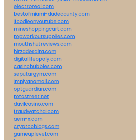
electroreal.com
bestofmiami-dadecounty.com
ifoodieonyoutube.com
mineshoppingcart.com
topworkoutsupplies.com
mouthshutreviews.com
hirzadesalta.com
digitallifeopoly.com
casinobubbles.com
seputargym.com
impiyanamall.com
optguardian.com
totostreet.net
davilcasino.com
fraudwatchai.com
aem-x.com
cryptooblogs.com
gameuplevel.com