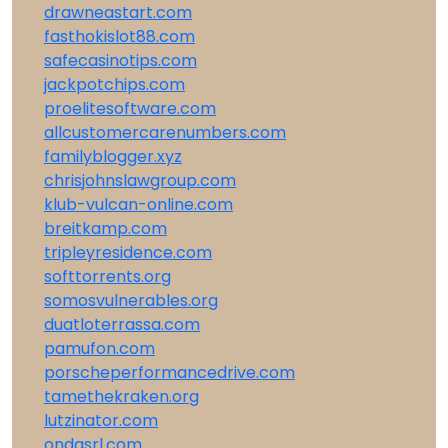
drawneastart.com
fasthokislot88.com
safecasinotips.com
jackpotchips.com
proelitesoftware.com
allcustomercarenumbers.com
familyblogger.xyz
chrisjohnslawgroup.com
klub-vulcan-online.com
breitkamp.com
tripleyresidence.com
softtorrents.org
somosvulnerables.org
duatloterrassa.com
pamufon.com
porscheperformancedrive.com
tamethekraken.org
lutzinator.com
ondasrl.com