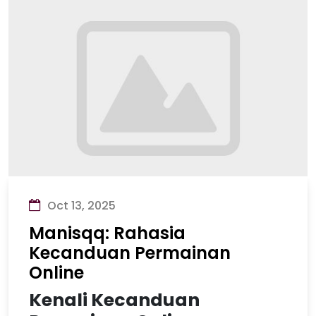
Oct 13, 2025
Manisqq: Rahasia
Kecanduan Permainan
Online
Kenali Kecanduan