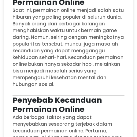
Permainan Online
Saat ini, permainan online menjadi salah satu
hiburan yang paling populer di seluruh dunia.
Banyak orang dari berbagai kalangan
menghabiskan waktu untuk bermain game
daring. Namun, seiring dengan meningkatnya
popularitas tersebut, muncul juga masalah
kecanduan yang dapat mengganggu
kehidupan sehari-hari. Kecanduan permainan
online bukan hanya sekadar hobi, melainkan
bisa menjadi masalah serius yang
mempengaruhi kesehatan mental dan
hubungan sosial.
Penyebab Kecanduan
Permainan Online
Ada berbagai faktor yang dapat
menyebabkan seseorang terjebak dalam
kecanduan permainan online. Pertama,