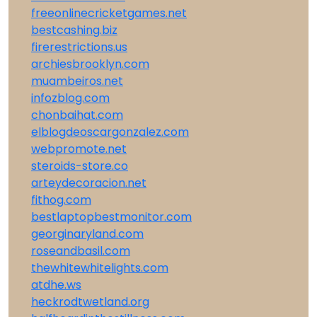
freeonlinecricketgames.net
bestcashing.biz
firerestrictions.us
archiesbrooklyn.com
muambeiros.net
infozblog.com
chonbaihat.com
elblogdeoscargonzalez.com
webpromote.net
steroids-store.co
arteydecoracion.net
fithog.com
bestlaptopbestmonitor.com
georginaryland.com
roseandbasil.com
thewhitewhitelights.com
atdhe.ws
heckrodtwetland.org