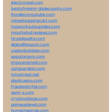
electroreal.com
bestofmiami-dadecounty.com
ifoodieonyoutube.com
mineshoppingcart.com
topworkoutsupplies.com
mouthshutreviews.com
hirzadesalta.com
digitallifeopoly.com
casinobubbles.com
seputargym.com
impiyanamall.com
optguardian.com
totostreet.net
davilcasino.com
fraudwatchai.com
aem-x.com
cryptooblogs.com
gameuplevel.com
homethestyle.com