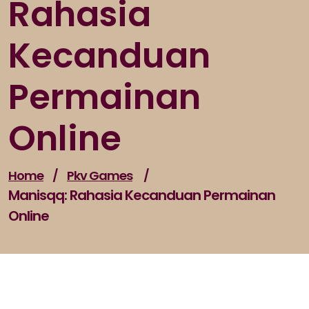
Rahasia
Kecanduan
Permainan
Online
Home
/
Pkv Games
/
Manisqq: Rahasia Kecanduan Permainan
Online