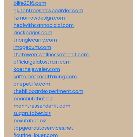
blife2016.com
glutenfreesnowboarder.com
lizmorrowdesign.com
healwithcannabidiol.com
kioskpages.com
trianglecurry.com
imagedum.com
thetowerswellnessretreat.com
officialgelatostrain.com
kaethejeweler.com
sattamatkasattaking.com
onepetlife.com
thebillboardexperiment.com
beachufabet.biz
mon-tresse-de-lit.com
sugarufabet.biz
boxufabet.biz
topgearautoservices.net
figurine-jouet.com