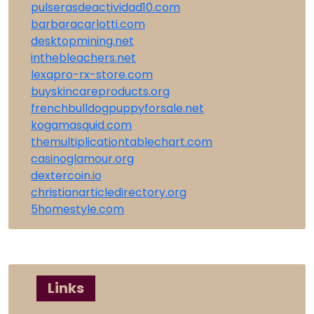
pulserasdeactividad10.com
barbaracarlotti.com
desktopmining.net
inthebleachers.net
lexapro-rx-store.com
buyskincareproducts.org
frenchbulldogpuppyforsale.net
kogamasquid.com
themultiplicationtablechart.com
casinoglamour.org
dextercoin.io
christianarticledirectory.org
5homestyle.com
Links