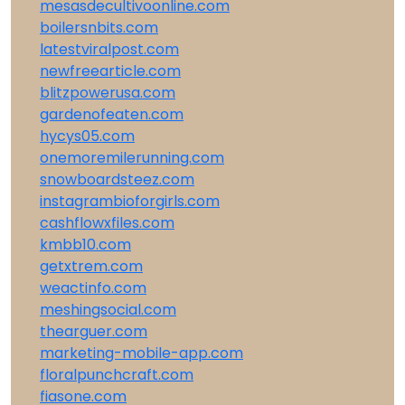
mesasdecultivoonline.com
boilersnbits.com
latestviralpost.com
newfreearticle.com
blitzpowerusa.com
gardenofeaten.com
hycys05.com
onemoremilerunning.com
snowboardsteez.com
instagrambioforgirls.com
cashflowxfiles.com
kmbb10.com
getxtrem.com
weactinfo.com
meshingsocial.com
thearguer.com
marketing-mobile-app.com
floralpunchcraft.com
fiasone.com