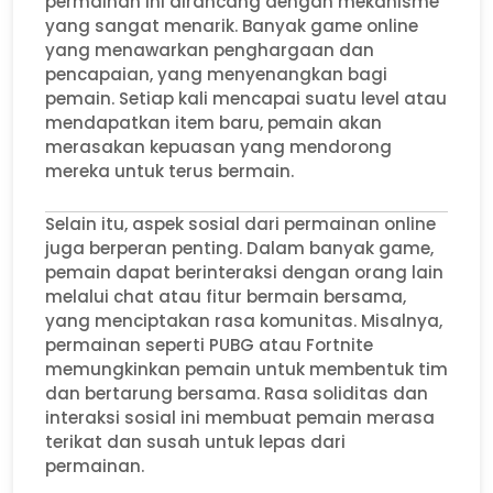
permainan ini dirancang dengan mekanisme
yang sangat menarik. Banyak game online
yang menawarkan penghargaan dan
pencapaian, yang menyenangkan bagi
pemain. Setiap kali mencapai suatu level atau
mendapatkan item baru, pemain akan
merasakan kepuasan yang mendorong
mereka untuk terus bermain.
Selain itu, aspek sosial dari permainan online
juga berperan penting. Dalam banyak game,
pemain dapat berinteraksi dengan orang lain
melalui chat atau fitur bermain bersama,
yang menciptakan rasa komunitas. Misalnya,
permainan seperti PUBG atau Fortnite
memungkinkan pemain untuk membentuk tim
dan bertarung bersama. Rasa soliditas dan
interaksi sosial ini membuat pemain merasa
terikat dan susah untuk lepas dari
permainan.