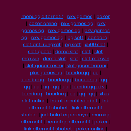
menuqq alternatif
|
pkv games
|
poker
|
poker online
|
pkv games qq
|
pkv
games qq
|
pkv games qq
|
pkv games
qq
|
pkv games qq
|
pg soft
|
bandarq
|
slot anti rungkat
|
pg soft
|
x500 slot
|
slot gacor
|
demo slot
|
slot
|
slot
maxwin
|
demo slot
|
slot
|
slot maxwin
|
slot gacor resmi
|
slot gacor hari ini
|
pkv games qq
|
bandarqq
|
qq
|
bandarqq
|
bandarqq
|
bandarqq
|
qq
|
qq
|
qq
|
qq
|
qq
|
qq
|
bandarqq pkv
|
bandarq
|
bandarq
|
qq
|
qq
|
qq
|
situs
slot online
|
link alternatif sbobet
|
link
alternatif sbobet
|
link alternatif
sbobet
|
judi bola terpercaya
|
murniqq
alternatif
|
hematqq alternatif
|
poker
|
link alternatif sbobet
|
poker online
|