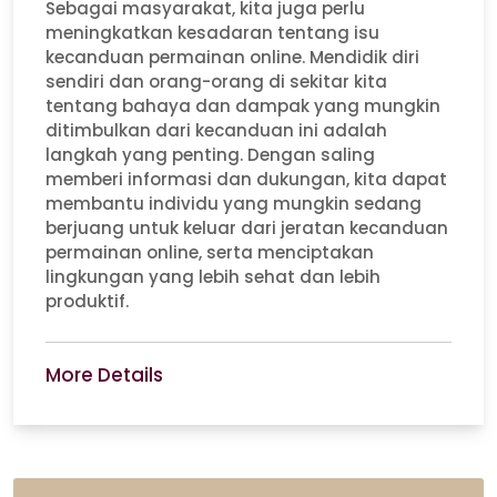
Sebagai masyarakat, kita juga perlu
meningkatkan kesadaran tentang isu
kecanduan permainan online. Mendidik diri
sendiri dan orang-orang di sekitar kita
tentang bahaya dan dampak yang mungkin
ditimbulkan dari kecanduan ini adalah
langkah yang penting. Dengan saling
memberi informasi dan dukungan, kita dapat
membantu individu yang mungkin sedang
berjuang untuk keluar dari jeratan kecanduan
permainan online, serta menciptakan
lingkungan yang lebih sehat dan lebih
produktif.
More Details