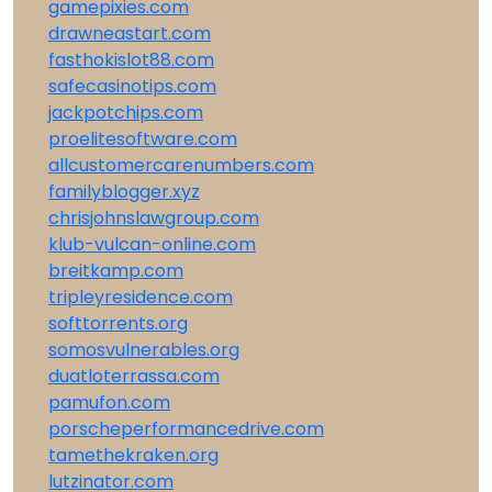
gamepixies.com
drawneastart.com
fasthokislot88.com
safecasinotips.com
jackpotchips.com
proelitesoftware.com
allcustomercarenumbers.com
familyblogger.xyz
chrisjohnslawgroup.com
klub-vulcan-online.com
breitkamp.com
tripleyresidence.com
softtorrents.org
somosvulnerables.org
duatloterrassa.com
pamufon.com
porscheperformancedrive.com
tamethekraken.org
lutzinator.com