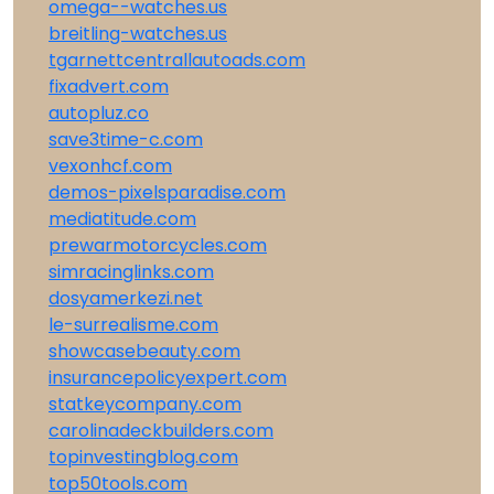
omega--watches.us
breitling-watches.us
tgarnettcentrallautoads.com
fixadvert.com
autopluz.co
save3time-c.com
vexonhcf.com
demos-pixelsparadise.com
mediatitude.com
prewarmotorcycles.com
simracinglinks.com
dosyamerkezi.net
le-surrealisme.com
showcasebeauty.com
insurancepolicyexpert.com
statkeycompany.com
carolinadeckbuilders.com
topinvestingblog.com
top50tools.com