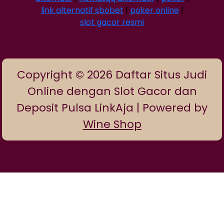
link alternatif sbobet
|
poker online
|
slot gacor resmi
Copyright © 2026 Daftar Situs Judi
Online dengan Slot Gacor dan
Deposit Pulsa LinkAja | Powered by
Wine Shop