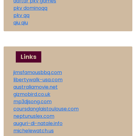
daftar pkv games
pkv dominoqq
pkv qq
qiu qiu
Links
jimsfamousbbq.com
libertywalk-usa.com
australiamovie.net
gizmobird.co.uk
mp3djsong.com
coursdanglaistoulouse.com
neptunuslex.com
auguri-di-natale.info
michelewatch.us