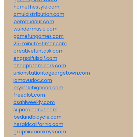
homethestyle.com
amuldistribution.com
borobuddur.com
wundermusic.com
gamefungames.com
25-minute-timer.com
creativefuntask.com
engrsaifulsaif.com
cheapbtcminers.com
unionstationtogeorgetown.com
iamayudoc.com
mylittlebighead.com
freealot.com
asahiweekly.com
supercleanut.com
bedandbicycle.com
heraldcalifornia.com
graphicmonkeys.com