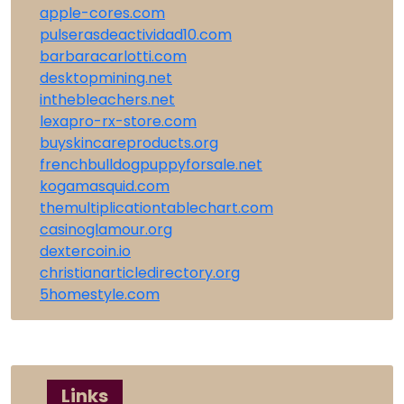
apple-cores.com
pulserasdeactividad10.com
barbaracarlotti.com
desktopmining.net
inthebleachers.net
lexapro-rx-store.com
buyskincareproducts.org
frenchbulldogpuppyforsale.net
kogamasquid.com
themultiplicationtablechart.com
casinoglamour.org
dextercoin.io
christianarticledirectory.org
5homestyle.com
Links