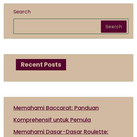
Search
Search
Recent Posts
Memahami Baccarat: Panduan
Komprehensif untuk Pemula
Memahami Dasar-Dasar Roulette: