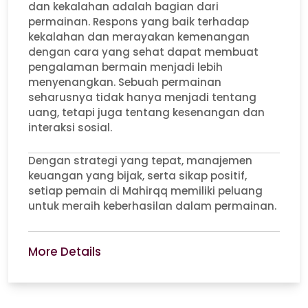
dan kekalahan adalah bagian dari
permainan. Respons yang baik terhadap
kekalahan dan merayakan kemenangan
dengan cara yang sehat dapat membuat
pengalaman bermain menjadi lebih
menyenangkan. Sebuah permainan
seharusnya tidak hanya menjadi tentang
uang, tetapi juga tentang kesenangan dan
interaksi sosial.
Dengan strategi yang tepat, manajemen
keuangan yang bijak, serta sikap positif,
setiap pemain di Mahirqq memiliki peluang
untuk meraih keberhasilan dalam permainan.
More Details