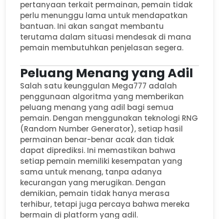
pertanyaan terkait permainan, pemain tidak
perlu menunggu lama untuk mendapatkan
bantuan. Ini akan sangat membantu
terutama dalam situasi mendesak di mana
pemain membutuhkan penjelasan segera.
Peluang Menang yang Adil
Salah satu keunggulan Mega777 adalah
penggunaan algoritma yang memberikan
peluang menang yang adil bagi semua
pemain. Dengan menggunakan teknologi RNG
(Random Number Generator), setiap hasil
permainan benar-benar acak dan tidak
dapat diprediksi. Ini memastikan bahwa
setiap pemain memiliki kesempatan yang
sama untuk menang, tanpa adanya
kecurangan yang merugikan. Dengan
demikian, pemain tidak hanya merasa
terhibur, tetapi juga percaya bahwa mereka
bermain di platform yang adil.