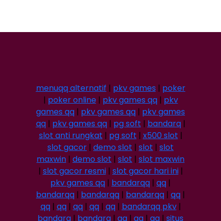
menuqq alternatif
|
pkv games
|
poker
|
poker online
|
pkv games qq
|
pkv
games qq
|
pkv games qq
|
pkv games
qq
|
pkv games qq
|
pg soft
|
bandarq
|
slot anti rungkat
|
pg soft
|
x500 slot
|
slot gacor
|
demo slot
|
slot
|
slot
maxwin
|
demo slot
|
slot
|
slot maxwin
|
slot gacor resmi
|
slot gacor hari ini
|
pkv games qq
|
bandarqq
|
qq
|
bandarqq
|
bandarqq
|
bandarqq
|
qq
|
qq
|
qq
|
qq
|
qq
|
qq
|
bandarqq pkv
|
bandarq
|
bandarq
|
qq
|
qq
|
qq
|
situs