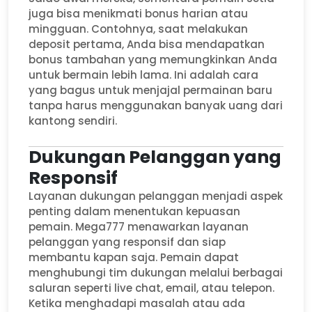
juga bisa menikmati bonus harian atau
mingguan. Contohnya, saat melakukan
deposit pertama, Anda bisa mendapatkan
bonus tambahan yang memungkinkan Anda
untuk bermain lebih lama. Ini adalah cara
yang bagus untuk menjajal permainan baru
tanpa harus menggunakan banyak uang dari
kantong sendiri.
Dukungan Pelanggan yang
Responsif
Layanan dukungan pelanggan menjadi aspek
penting dalam menentukan kepuasan
pemain. Mega777 menawarkan layanan
pelanggan yang responsif dan siap
membantu kapan saja. Pemain dapat
menghubungi tim dukungan melalui berbagai
saluran seperti live chat, email, atau telepon.
Ketika menghadapi masalah atau ada