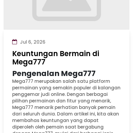
Jul 6, 2026
Keuntungan Bermain di
Mega777
Pengenalan Mega777
Mega777 merupakan salah satu platform
permainan yang semakin populer di kalangan
penggemar judi online. Dengan berbagai
pilihan permainan dan fitur yang menarik,
Mega777 menarik perhatian banyak pemain
dari seluruh dunia. Dalam artikel ini, kita akan
membahas keuntungan yang dapat
diperoleh oleh pemain saat bergabung