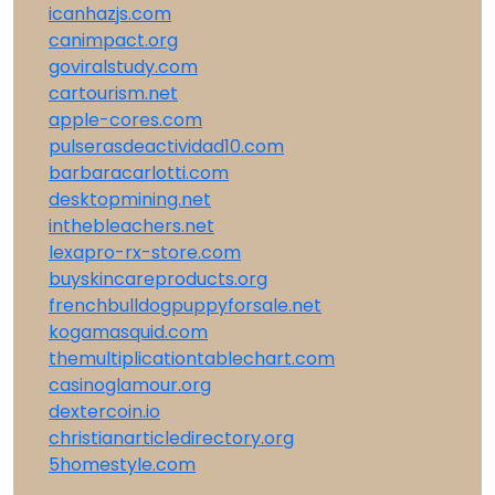
icanhazjs.com
canimpact.org
goviralstudy.com
cartourism.net
apple-cores.com
pulserasdeactividad10.com
barbaracarlotti.com
desktopmining.net
inthebleachers.net
lexapro-rx-store.com
buyskincareproducts.org
frenchbulldogpuppyforsale.net
kogamasquid.com
themultiplicationtablechart.com
casinoglamour.org
dextercoin.io
christianarticledirectory.org
5homestyle.com