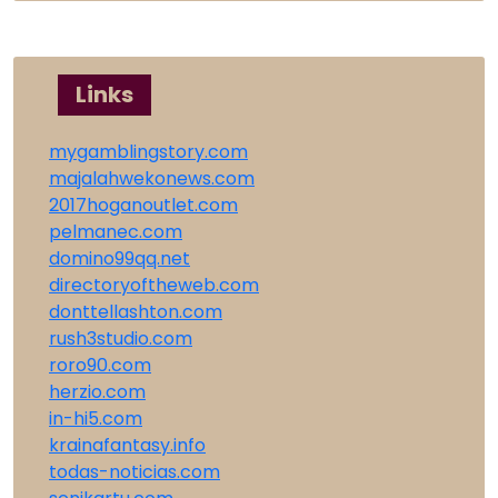
Links
mygamblingstory.com
majalahwekonews.com
2017hoganoutlet.com
pelmanec.com
domino99qq.net
directoryoftheweb.com
donttellashton.com
rush3studio.com
roro90.com
herzio.com
in-hi5.com
krainafantasy.info
todas-noticias.com