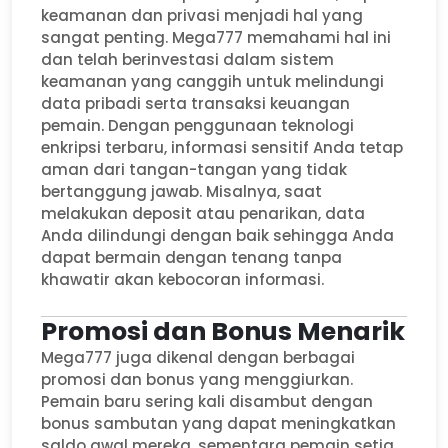
keamanan dan privasi menjadi hal yang
sangat penting. Mega777 memahami hal ini
dan telah berinvestasi dalam sistem
keamanan yang canggih untuk melindungi
data pribadi serta transaksi keuangan
pemain. Dengan penggunaan teknologi
enkripsi terbaru, informasi sensitif Anda tetap
aman dari tangan-tangan yang tidak
bertanggung jawab. Misalnya, saat
melakukan deposit atau penarikan, data
Anda dilindungi dengan baik sehingga Anda
dapat bermain dengan tenang tanpa
khawatir akan kebocoran informasi.
Promosi dan Bonus Menarik
Mega777 juga dikenal dengan berbagai
promosi dan bonus yang menggiurkan.
Pemain baru sering kali disambut dengan
bonus sambutan yang dapat meningkatkan
saldo awal mereka, sementara pemain setia