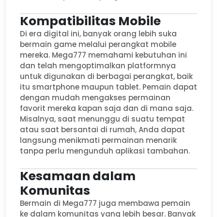
Kompatibilitas Mobile
Di era digital ini, banyak orang lebih suka
bermain game melalui perangkat mobile
mereka. Mega777 memahami kebutuhan ini
dan telah mengoptimalkan platformnya
untuk digunakan di berbagai perangkat, baik
itu smartphone maupun tablet. Pemain dapat
dengan mudah mengakses permainan
favorit mereka kapan saja dan di mana saja.
Misalnya, saat menunggu di suatu tempat
atau saat bersantai di rumah, Anda dapat
langsung menikmati permainan menarik
tanpa perlu mengunduh aplikasi tambahan.
Kesamaan dalam
Komunitas
Bermain di Mega777 juga membawa pemain
ke dalam komunitas yang lebih besar. Banyak