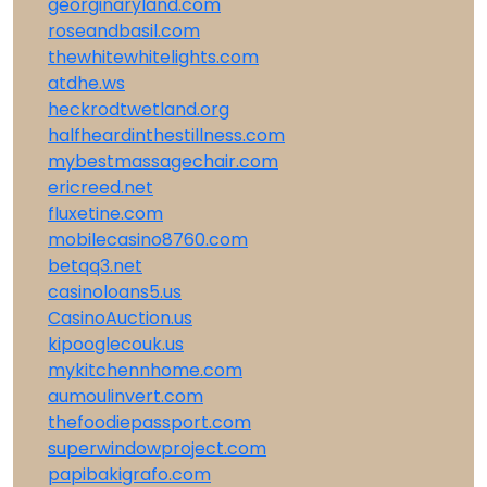
georginaryland.com
roseandbasil.com
thewhitewhitelights.com
atdhe.ws
heckrodtwetland.org
halfheardinthestillness.com
mybestmassagechair.com
ericreed.net
fluxetine.com
mobilecasino8760.com
betqq3.net
casinoloans5.us
CasinoAuction.us
kipooglecouk.us
mykitchennhome.com
aumoulinvert.com
thefoodiepassport.com
superwindowproject.com
papibakigrafo.com