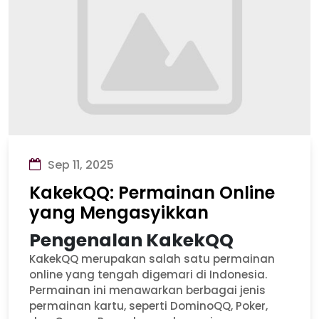
Sep 11, 2025
KakekQQ: Permainan Online
yang Mengasyikkan
Pengenalan KakekQQ
KakekQQ merupakan salah satu permainan
online yang tengah digemari di Indonesia.
Permainan ini menawarkan berbagai jenis
permainan kartu, seperti DominoQQ, Poker,