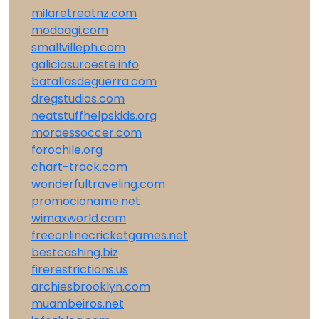
milaretreatnz.com
modaagi.com
smallvilleph.com
galiciasuroeste.info
batallasdeguerra.com
dregstudios.com
neatstuffhelpskids.org
moraessoccer.com
forochile.org
chart-track.com
wonderfultraveling.com
promocioname.net
wimaxworld.com
freeonlinecricketgames.net
bestcashing.biz
firerestrictions.us
archiesbrooklyn.com
muambeiros.net