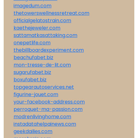
imagedum.com
thetowerswellnessretreat.com
officialgelatostrain.com
kaethejeweler.com
sattamatkasattaking.com
onepetlife.com
thebillboardexperiment.com
beachufabet.biz
mon-tresse-de-lit.com
sugarufabet.biz
boxufabet.biz
topgearautoservices.net
figurine-jouet.com
your-facebook-address.com
perroquet-ma-passion.com
modrenlivinghome.com
instadatahelpainews.com
geekdailies.com