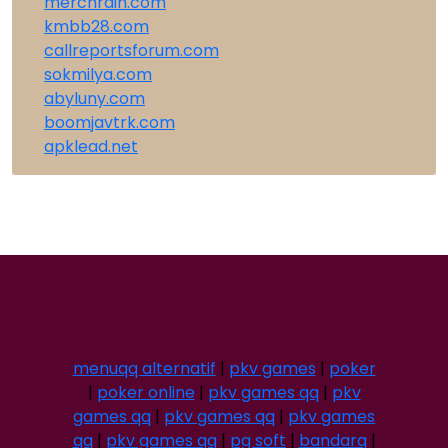
merchrain.com
kmbb28.com
callreportsforum.com
sokmilya.com
abyluny.com
boomjavtrk.com
apklead.net
menuqq alternatif
|
pkv games
|
poker
|
poker online
|
pkv games qq
|
pkv
games qq
|
pkv games qq
|
pkv games
qq
|
pkv games qq
|
pg soft
|
bandarq
|