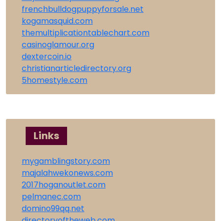
frenchbulldogpuppyforsale.net
kogamasquid.com
themultiplicationtablechart.com
casinoglamour.org
dextercoin.io
christianarticledirectory.org
5homestyle.com
Links
mygamblingstory.com
majalahwekonews.com
2017hoganoutlet.com
pelmanec.com
domino99qq.net
directoryoftheweb.com