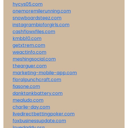
hycys05.com
onemoremilerunning.com
snowboardsteez.com
instagrambioforgirls.com
cashflowxfiles.com
kmbb10.com
getxtrem.com
weactinfo.com
meshingsocial.com
thearguer.com
marketing-mobile-app.com
floralpunchcraft.com
fiasone.com
danktankbattery.com
mealudo.com
charlie-day.com
livedirectbettingpoker.com
foxbusinessupdate.com
lovedaddy.org