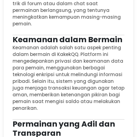
trik di forum atau dalam chat saat
permainan berlangsung, yang tentunya
meningkatkan kemampuan masing-masing
pemain.
Keamanan dalam Bermain
Keamanan adalah salah satu aspek penting
dalam bermain di KakekQQ. Platform ini
mengedepankan privasi dan keamanan data
para pemain, menggunakan berbagai
teknologi enkripsi untuk melindungi informasi
pribadi. Selain itu, sistem yang digunakan
juga menjaga transaksi keuangan agar tetap
aman, memberikan ketenangan pikiran bagi
pemain saat mengisi saldo atau melakukan
penarikan.
Permainan yang Adil dan
Transparan