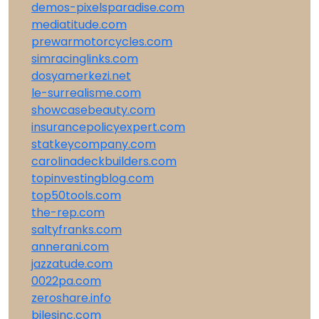
demos-pixelsparadise.com
mediatitude.com
prewarmotorcycles.com
simracinglinks.com
dosyamerkezi.net
le-surrealisme.com
showcasebeauty.com
insurancepolicyexpert.com
statkeycompany.com
carolinadeckbuilders.com
topinvestingblog.com
top50tools.com
the-rep.com
saltyfranks.com
annerani.com
jazzatude.com
0022pa.com
zeroshare.info
bilesinc.com