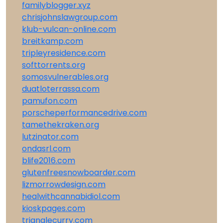
familyblogger.xyz
chrisjohnslawgroup.com
klub-vulcan-online.com
breitkamp.com
tripleyresidence.com
softtorrents.org
somosvulnerables.org
duatloterrassa.com
pamufon.com
porscheperformancedrive.com
tamethekraken.org
lutzinator.com
ondasrl.com
blife2016.com
glutenfreesnowboarder.com
lizmorrowdesign.com
healwithcannabidiol.com
kioskpages.com
trianglecurry.com