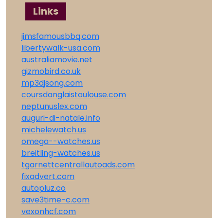
Links
jimsfamousbbq.com
libertywalk-usa.com
australiamovie.net
gizmobird.co.uk
mp3djsong.com
coursdanglaistoulouse.com
neptunuslex.com
auguri-di-natale.info
michelewatch.us
omega--watches.us
breitling-watches.us
tgarnettcentrallautoads.com
fixadvert.com
autopluz.co
save3time-c.com
vexonhcf.com