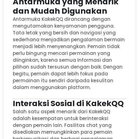
Antarmuka yang Menarik
dan Mudah Digunakan
Antarmuka KakekQQ dirancang dengan
mengutamakan kenyamanan pengguna.
Tata letak yang bersih dan navigasi yang
sederhana menjadikan pengalaman bermain
menjadi lebih menyenangkan. Pemain tidak
perlu bingung mencari permainan yang
diinginkan, karena semua informasi dan
pilihan sudah tersusun dengan baik. Dengan
begitu, pemain dapat lebih fokus pada
permainan itu sendiri daripada kesulitan
dalam menggunakan platform.
Interaksi Sosial di KakekQQ
Salah satu aspek menarik dari KakekQQ
adalah kesempatan untuk berinteraksi
dengan pemain lain. Fasilitas chat yang
disediakan memungkinkan para pemain
berkomunikasi dan berbagi pengalaman