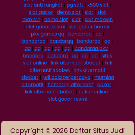
slot anti rungkat
|
pg soft
|
x500 slot
|
slot gacor
|
demo slot
|
slot
|
slot
maxwin
|
demo slot
|
slot
|
slot maxwin
|
slot gacor resmi
|
slot gacor hari ini
|
pkv games qq
|
bandarqq
|
qq
|
bandarqq
|
bandarqq
|
bandarqq
|
qq
|
qq
|
qq
|
qq
|
qq
|
qq
|
bandarqq pkv
|
bandarq
|
bandarq
|
qq
|
qq
|
qq
|
situs
slot online
|
link alternatif sbobet
|
link
alternatif sbobet
|
link alternatif
sbobet
|
judi bola terpercaya
|
murniqq
alternatif
|
hematqq alternatif
|
poker
|
link alternatif sbobet
|
poker online
|
slot gacor resmi
Copyright © 2026 Daftar Situs Judi