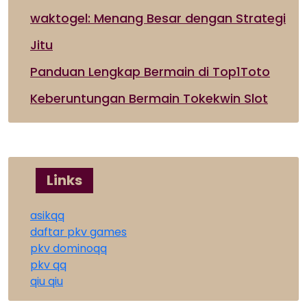
waktogel: Menang Besar dengan Strategi
Jitu
Panduan Lengkap Bermain di Top1Toto
Keberuntungan Bermain Tokekwin Slot
Links
asikqq
daftar pkv games
pkv dominoqq
pkv qq
qiu qiu