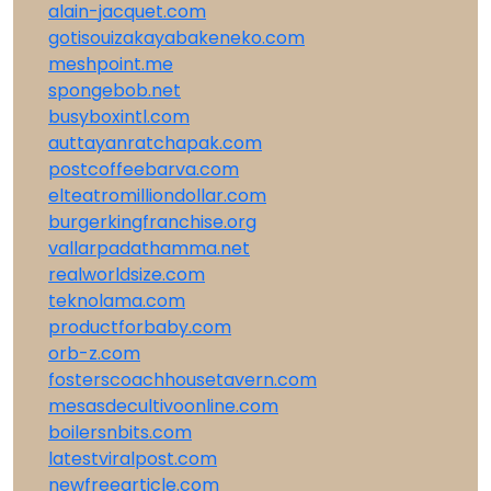
alain-jacquet.com
gotisouizakayabakeneko.com
meshpoint.me
spongebob.net
busyboxintl.com
auttayanratchapak.com
postcoffeebarva.com
elteatromilliondollar.com
burgerkingfranchise.org
vallarpadathamma.net
realworldsize.com
teknolama.com
productforbaby.com
orb-z.com
fosterscoachhousetavern.com
mesasdecultivoonline.com
boilersnbits.com
latestviralpost.com
newfreearticle.com