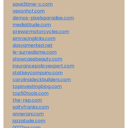
save3time-c.com
vexonhcf.com
demos-pixelsparadise.com
mediatitude.com
prewarmotorcycles.com
simracinglinks.com
dosyamerkezi.net
le-surrealisme.com
showcasebeauty.com
insurancepolicyexpert.com
statkeycompany.com
carolinadeckbuilders.com
topinvestingblog.com
top50tools.com
the-rep.com
saltyfranks.com
annerani.com
jazzatude.com
0022pa.com