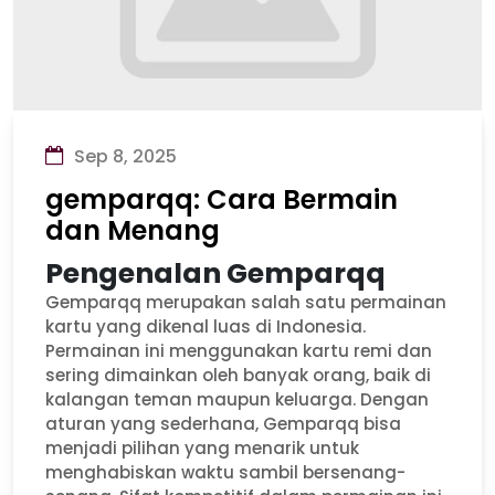
Sep 8, 2025
gemparqq: Cara Bermain
dan Menang
Pengenalan Gemparqq
Gemparqq merupakan salah satu permainan
kartu yang dikenal luas di Indonesia.
Permainan ini menggunakan kartu remi dan
sering dimainkan oleh banyak orang, baik di
kalangan teman maupun keluarga. Dengan
aturan yang sederhana, Gemparqq bisa
menjadi pilihan yang menarik untuk
menghabiskan waktu sambil bersenang-