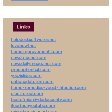
Links
helpdesksoftwares.net
lovabowl.net
homeimprovementit.com
newstribunal.com
newsdailymagazines.com
preceptionhub.com
yeezislides.com
aobongdatotem.com
home-remedies-yeast-infection.com
electroreal.com
bestofmiami-dadecounty.com
ifoodieonyoutube.com
mineshoppingcart.com