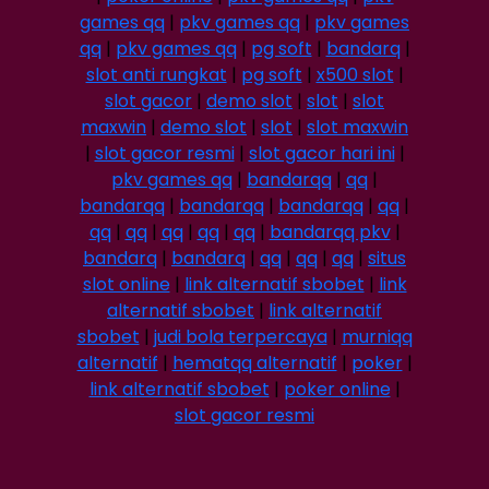
games qq
|
pkv games qq
|
pkv games
qq
|
pkv games qq
|
pg soft
|
bandarq
|
slot anti rungkat
|
pg soft
|
x500 slot
|
slot gacor
|
demo slot
|
slot
|
slot
maxwin
|
demo slot
|
slot
|
slot maxwin
|
slot gacor resmi
|
slot gacor hari ini
|
pkv games qq
|
bandarqq
|
qq
|
bandarqq
|
bandarqq
|
bandarqq
|
qq
|
qq
|
qq
|
qq
|
qq
|
qq
|
bandarqq pkv
|
bandarq
|
bandarq
|
qq
|
qq
|
qq
|
situs
slot online
|
link alternatif sbobet
|
link
alternatif sbobet
|
link alternatif
sbobet
|
judi bola terpercaya
|
murniqq
alternatif
|
hematqq alternatif
|
poker
|
link alternatif sbobet
|
poker online
|
slot gacor resmi