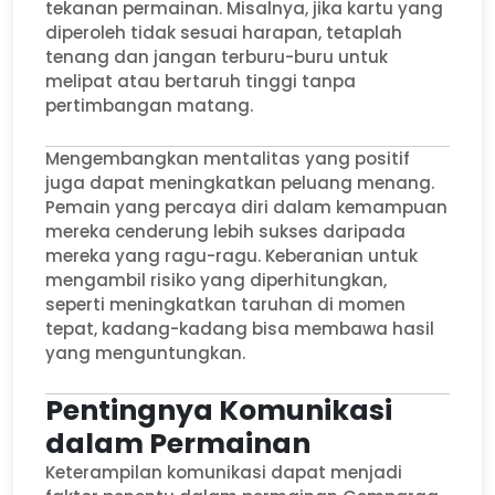
tekanan permainan. Misalnya, jika kartu yang
diperoleh tidak sesuai harapan, tetaplah
tenang dan jangan terburu-buru untuk
melipat atau bertaruh tinggi tanpa
pertimbangan matang.
Mengembangkan mentalitas yang positif
juga dapat meningkatkan peluang menang.
Pemain yang percaya diri dalam kemampuan
mereka cenderung lebih sukses daripada
mereka yang ragu-ragu. Keberanian untuk
mengambil risiko yang diperhitungkan,
seperti meningkatkan taruhan di momen
tepat, kadang-kadang bisa membawa hasil
yang menguntungkan.
Pentingnya Komunikasi
dalam Permainan
Keterampilan komunikasi dapat menjadi