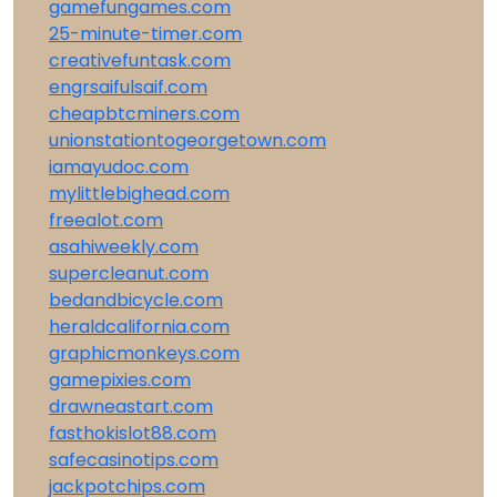
gamefungames.com
25-minute-timer.com
creativefuntask.com
engrsaifulsaif.com
cheapbtcminers.com
unionstationtogeorgetown.com
iamayudoc.com
mylittlebighead.com
freealot.com
asahiweekly.com
supercleanut.com
bedandbicycle.com
heraldcalifornia.com
graphicmonkeys.com
gamepixies.com
drawneastart.com
fasthokislot88.com
safecasinotips.com
jackpotchips.com