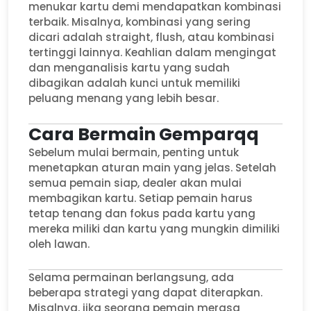
menukar kartu demi mendapatkan kombinasi
terbaik. Misalnya, kombinasi yang sering
dicari adalah straight, flush, atau kombinasi
tertinggi lainnya. Keahlian dalam mengingat
dan menganalisis kartu yang sudah
dibagikan adalah kunci untuk memiliki
peluang menang yang lebih besar.
Cara Bermain Gemparqq
Sebelum mulai bermain, penting untuk
menetapkan aturan main yang jelas. Setelah
semua pemain siap, dealer akan mulai
membagikan kartu. Setiap pemain harus
tetap tenang dan fokus pada kartu yang
mereka miliki dan kartu yang mungkin dimiliki
oleh lawan.
Selama permainan berlangsung, ada
beberapa strategi yang dapat diterapkan.
Misalnya, jika seorang pemain merasa