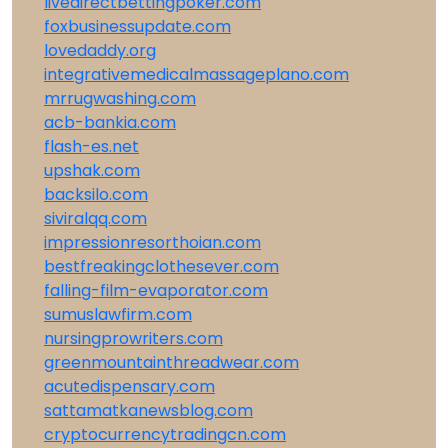
livedirectbettingpoker.com
foxbusinessupdate.com
lovedaddy.org
integrativemedicalmassageplano.com
mrrugwashing.com
acb-bankia.com
flash-es.net
upshak.com
backsilo.com
siviralqq.com
impressionresorthoian.com
bestfreakingclothesever.com
falling-film-evaporator.com
sumuslawfirm.com
nursingprowriters.com
greenmountainthreadwear.com
acutedispensary.com
sattamatkanewsblog.com
cryptocurrencytradingcn.com