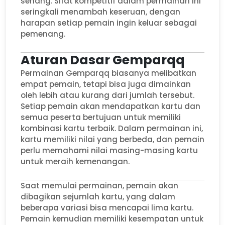
senang. Sifat kompetitif dalam permainan ini
seringkali menambah keseruan, dengan
harapan setiap pemain ingin keluar sebagai
pemenang.
Aturan Dasar Gemparqq
Permainan Gemparqq biasanya melibatkan
empat pemain, tetapi bisa juga dimainkan
oleh lebih atau kurang dari jumlah tersebut.
Setiap pemain akan mendapatkan kartu dan
semua peserta bertujuan untuk memiliki
kombinasi kartu terbaik. Dalam permainan ini,
kartu memiliki nilai yang berbeda, dan pemain
perlu memahami nilai masing-masing kartu
untuk meraih kemenangan.
Saat memulai permainan, pemain akan
dibagikan sejumlah kartu, yang dalam
beberapa variasi bisa mencapai lima kartu.
Pemain kemudian memiliki kesempatan untuk