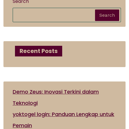
Search
Search
Recent Posts
Demo Zeus: Inovasi Terkini dalam
Teknologi
yoktogel login: Panduan Lengkap untuk
Pemain