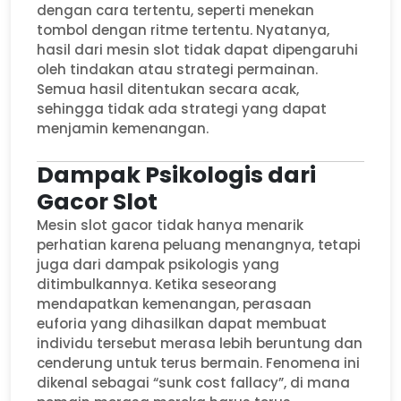
dengan cara tertentu, seperti menekan
tombol dengan ritme tertentu. Nyatanya,
hasil dari mesin slot tidak dapat dipengaruhi
oleh tindakan atau strategi permainan.
Semua hasil ditentukan secara acak,
sehingga tidak ada strategi yang dapat
menjamin kemenangan.
Dampak Psikologis dari
Gacor Slot
Mesin slot gacor tidak hanya menarik
perhatian karena peluang menangnya, tetapi
juga dari dampak psikologis yang
ditimbulkannya. Ketika seseorang
mendapatkan kemenangan, perasaan
euforia yang dihasilkan dapat membuat
individu tersebut merasa lebih beruntung dan
cenderung untuk terus bermain. Fenomena ini
dikenal sebagai “sunk cost fallacy”, di mana