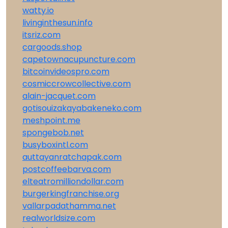
watty.io
livinginthesun.info
itsriz.com
cargoods.shop
capetownacupuncture.com
bitcoinvideospro.com
cosmiccrowcollective.com
alain-jacquet.com
gotisouizakayabakeneko.com
meshpoint.me
spongebob.net
busyboxintl.com
auttayanratchapak.com
postcoffeebarva.com
elteatromilliondollar.com
burgerkingfranchise.org
vallarpadathamma.net
realworldsize.com