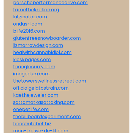
porscheperformancedrive.com
tamethekraken.org
lutzinator.com
ondasrl.com
blife2016.com
glutenfreesnowboarder.com
lizmorrowdesign.com
healwithcannabidiol.com
kioskpages.com
trianglecurry.com
imagedum.com
thetowerswellnessretreat.com
officialgelatostrain.com
kaethejeweler.com
sattamatkasattaking.com
onepetlife.com
thebillboardexperiment.com
beachufabet.biz
mon-tresse-de-lit.com