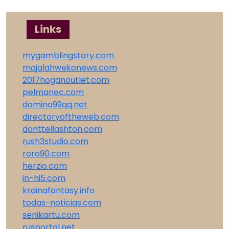
Links
mygamblingstory.com
majalahwekonews.com
2017hoganoutlet.com
pelmanec.com
domino99qq.net
directoryoftheweb.com
donttellashton.com
rush3studio.com
roro90.com
herzio.com
in-hi5.com
krainafantasy.info
todas-noticias.com
senikartu.com
rusportal.net