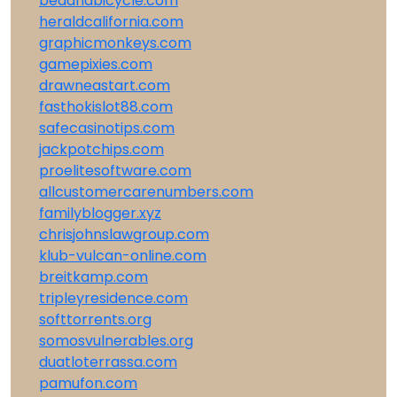
bedandbicycle.com
heraldcalifornia.com
graphicmonkeys.com
gamepixies.com
drawneastart.com
fasthokislot88.com
safecasinotips.com
jackpotchips.com
proelitesoftware.com
allcustomercarenumbers.com
familyblogger.xyz
chrisjohnslawgroup.com
klub-vulcan-online.com
breitkamp.com
tripleyresidence.com
softtorrents.org
somosvulnerables.org
duatloterrassa.com
pamufon.com