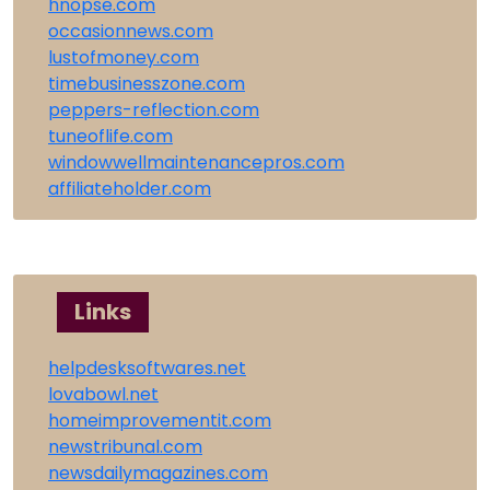
hnopse.com
occasionnews.com
lustofmoney.com
timebusinesszone.com
peppers-reflection.com
tuneoflife.com
windowwellmaintenancepros.com
affiliateholder.com
Links
helpdesksoftwares.net
lovabowl.net
homeimprovementit.com
newstribunal.com
newsdailymagazines.com