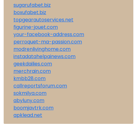
sugarufabet.biz
boxufabet.biz
topgearautoservices.net
figurine-jouet.com
your-facebook-address.com
perroquet-ma-passion.com
modrenlivinghome.com
instadatahelpainews.com
geekdailies.com
merchrain.com
kmbb28.com
callreportsforum.com
sokmilya.com
abyluny.com
boomjavtrk.com
apklead.net