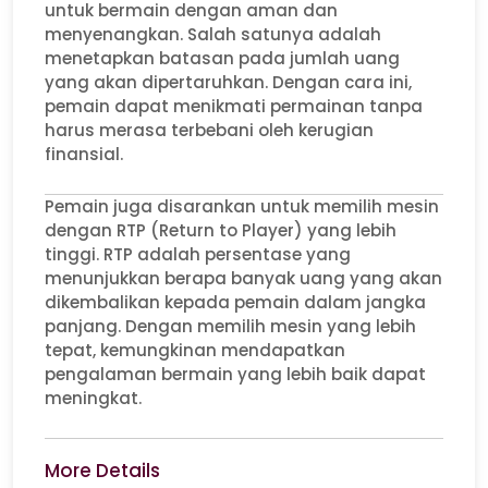
untuk bermain dengan aman dan
menyenangkan. Salah satunya adalah
menetapkan batasan pada jumlah uang
yang akan dipertaruhkan. Dengan cara ini,
pemain dapat menikmati permainan tanpa
harus merasa terbebani oleh kerugian
finansial.
Pemain juga disarankan untuk memilih mesin
dengan RTP (Return to Player) yang lebih
tinggi. RTP adalah persentase yang
menunjukkan berapa banyak uang yang akan
dikembalikan kepada pemain dalam jangka
panjang. Dengan memilih mesin yang lebih
tepat, kemungkinan mendapatkan
pengalaman bermain yang lebih baik dapat
meningkat.
More Details