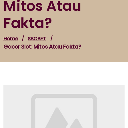
Mitos Atau
Fakta?
Home
/
SBOBET
/
Gacor Slot: Mitos Atau Fakta?