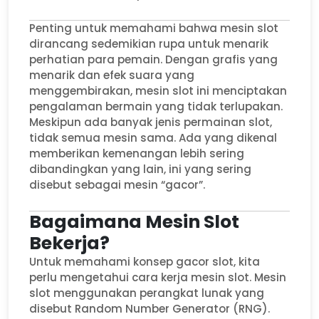
Penting untuk memahami bahwa mesin slot
dirancang sedemikian rupa untuk menarik
perhatian para pemain. Dengan grafis yang
menarik dan efek suara yang
menggembirakan, mesin slot ini menciptakan
pengalaman bermain yang tidak terlupakan.
Meskipun ada banyak jenis permainan slot,
tidak semua mesin sama. Ada yang dikenal
memberikan kemenangan lebih sering
dibandingkan yang lain, ini yang sering
disebut sebagai mesin “gacor”.
Bagaimana Mesin Slot
Bekerja?
Untuk memahami konsep gacor slot, kita
perlu mengetahui cara kerja mesin slot. Mesin
slot menggunakan perangkat lunak yang
disebut Random Number Generator (RNG).