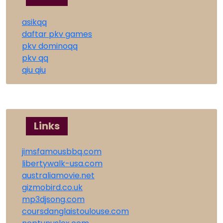
asikqq
daftar pkv games
pkv dominoqq
pkv qq
qiu qiu
Links
jimsfamousbbq.com
libertywalk-usa.com
australiamovie.net
gizmobird.co.uk
mp3djsong.com
coursdanglaistoulouse.com