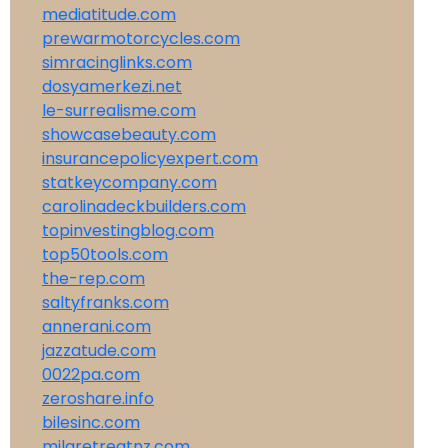
mediatitude.com
prewarmotorcycles.com
simracinglinks.com
dosyamerkezi.net
le-surrealisme.com
showcasebeauty.com
insurancepolicyexpert.com
statkeycompany.com
carolinadeckbuilders.com
topinvestingblog.com
top50tools.com
the-rep.com
saltyfranks.com
annerani.com
jazzatude.com
0022pa.com
zeroshare.info
bilesinc.com
milaretreatnz.com