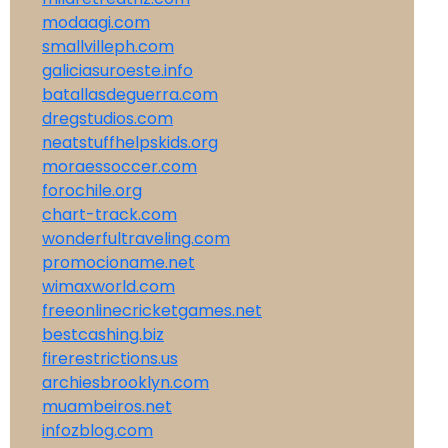
modaagi.com
smallvilleph.com
galiciasuroeste.info
batallasdeguerra.com
dregstudios.com
neatstuffhelpskids.org
moraessoccer.com
forochile.org
chart-track.com
wonderfultraveling.com
promocioname.net
wimaxworld.com
freeonlinecricketgames.net
bestcashing.biz
firerestrictions.us
archiesbrooklyn.com
muambeiros.net
infozblog.com