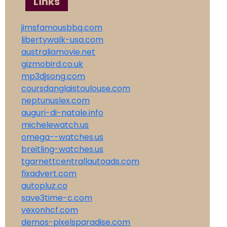
Links
jimsfamousbbq.com
libertywalk-usa.com
australiamovie.net
gizmobird.co.uk
mp3djsong.com
coursdanglaistoulouse.com
neptunuslex.com
auguri-di-natale.info
michelewatch.us
omega--watches.us
breitling-watches.us
tgarnettcentrallautoads.com
fixadvert.com
autopluz.co
save3time-c.com
vexonhcf.com
demos-pixelsparadise.com