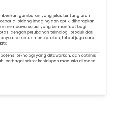
emberikan gambaran yang jelas tentang arah
epat di bidang imaging dan optik, diharapkan
lam membawa solusi yang bermanfaat bagi
tasi dengan perubahan teknologi, produk dari
nya alat untuk menciptakan, tetapi juga cara
kita.
 potensi teknologi yang ditawarkan, dan optimis
 berbagai sektor kehidupan manusia di masa