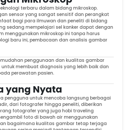
eknologi terbaru dalam bidang mikroskop.
gan sensor yang sangat sensitif dan perangkat
nfaat bagi para ilmuwan dan peneliti di bidang
 yang sedang mempelajari sel kanker dapat dengan
m menggunakan mikroskop ini tanpa harus
logi baru ini, pembacaan dan analisis gambar
emudahan penggunaan dan kualitas gambar
untuk membuat diagnosis yang lebih baik dan
 pada perawatan pasien.
 yang Nyata
ra pengguna untuk mencoba langsung berbagai
r, dari fotografer hingga peneliti, diberikan
orang fotografer yang juga hobi traveling
ngambil foto di bawah air menggunakan
kan bagaimana kualitas gambar tetap terjaga
yaan sering menjadi tantangan tersendiri.