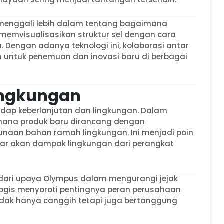
 menggali lebih dalam tentang bagaimana
memvisualisasikan struktur sel dengan cara
Dengan adanya teknologi ini, kolaborasi antar
lan untuk penemuan dan inovasi baru di berbagai
ingkungan
ap keberlanjutan dan lingkungan. Dalam
mana produk baru dirancang dengan
naan bahan ramah lingkungan. Ini menjadi poin
ar akan dampak lingkungan dari perangkat
dari upaya Olympus dalam mengurangi jejak
ogis menyoroti pentingnya peran perusahaan
dak hanya canggih tetapi juga bertanggung