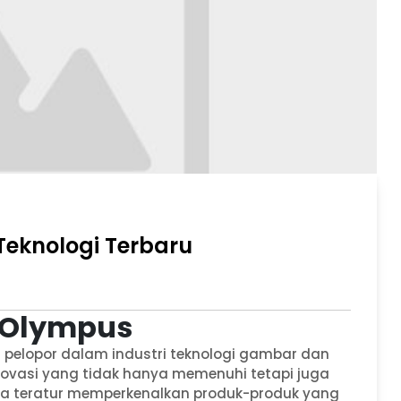
eknologi Terbaru
 Olympus
 pelopor dalam industri teknologi gambar dan
ovasi yang tidak hanya memenuhi tetapi juga
a teratur memperkenalkan produk-produk yang