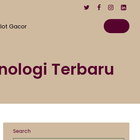
lot Gacor
lot gacor dengan fitur unggulan.
ologi Terbaru
Search