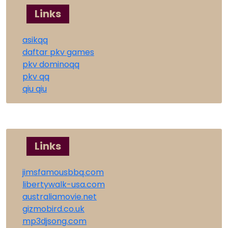
Links
asikqq
daftar pkv games
pkv dominoqq
pkv qq
qiu qiu
Links
jimsfamousbbq.com
libertywalk-usa.com
australiamovie.net
gizmobird.co.uk
mp3djsong.com