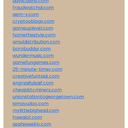
davilcasino.com
fraudwatchai.com
aem-x.com
cryptooblogs.com
gameuplevel.com
homethestyle.com
amuldistribution.com
borobuddur.com
wundermusic.com
gamefungames.com
25-minute-timer.com
creativefuntask.com
engrsaifulsaif.com
cheapbtcminers.com
unionstationtogeorgetown.com
iamayudoc.com
mylittlebighead.com
freealot.com
asahiweekly.com