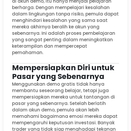
di akun demo, itu hanya menjadi pelajaran
berharga. Dengan mempelajari kesalahan
dalam lingkungan tanpa risiko, pemula dapat
menghindari kesalahan yang sama saat
mereka akhirnya beralih ke akun yang
sebenarnya. Ini adalah proses pembelajaran
yang sangat penting dalam meningkatkan
keterampilan dan mempercepat
pemahaman.
Mempersiapkan Diri untuk
Pasar yang Sebenarnya
Menggunakan demo gratis tidak hanya
membantu seseorang belajar, tetapi juga
mempersiapkan mereka untuk tantangan di
pasar yang sebenarnya. Setelah berlatih
dalam akun demo, pemula akan lebih
memahami bagaimana emosi mereka dapat
mempengaruhi keputusan investasi. Banyak
trader yang tidak siap menghadapi tekanan