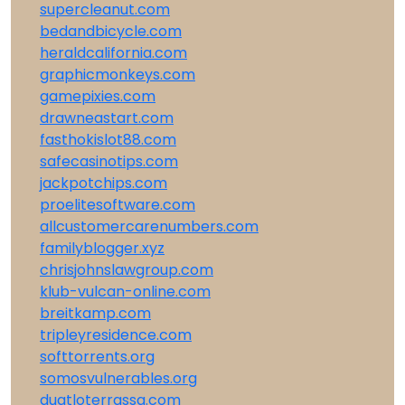
supercleanut.com
bedandbicycle.com
heraldcalifornia.com
graphicmonkeys.com
gamepixies.com
drawneastart.com
fasthokislot88.com
safecasinotips.com
jackpotchips.com
proelitesoftware.com
allcustomercarenumbers.com
familyblogger.xyz
chrisjohnslawgroup.com
klub-vulcan-online.com
breitkamp.com
tripleyresidence.com
softtorrents.org
somosvulnerables.org
duatloterrassa.com