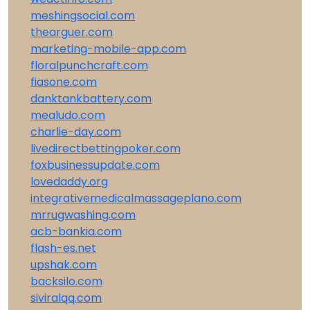
meshingsocial.com
thearguer.com
marketing-mobile-app.com
floralpunchcraft.com
fiasone.com
danktankbattery.com
mealudo.com
charlie-day.com
livedirectbettingpoker.com
foxbusinessupdate.com
lovedaddy.org
integrativemedicalmassageplano.com
mrrugwashing.com
acb-bankia.com
flash-es.net
upshak.com
backsilo.com
siviralqq.com