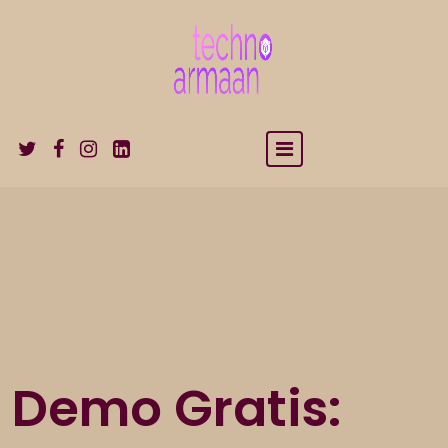
Skip
to
content
Gunakan LinkAja untuk deposit dan dapatkan
Deposit pulsa di situs judi online yang
menawarkan slot gacor dengan fitur unggulan.
Demo Gratis: