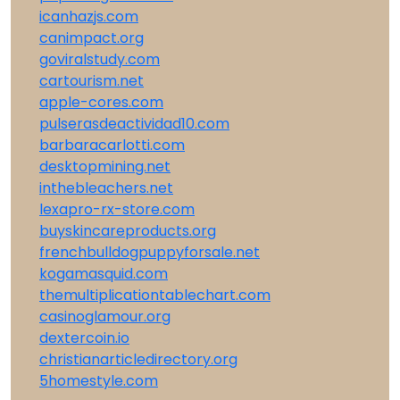
icanhazjs.com
canimpact.org
goviralstudy.com
cartourism.net
apple-cores.com
pulserasdeactividad10.com
barbaracarlotti.com
desktopmining.net
inthebleachers.net
lexapro-rx-store.com
buyskincareproducts.org
frenchbulldogpuppyforsale.net
kogamasquid.com
themultiplicationtablechart.com
casinoglamour.org
dextercoin.io
christianarticledirectory.org
5homestyle.com