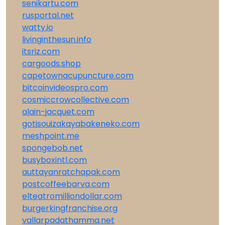
senikartu.com
rusportal.net
watty.io
livinginthesun.info
itsriz.com
cargoods.shop
capetownacupuncture.com
bitcoinvideospro.com
cosmiccrowcollective.com
alain-jacquet.com
gotisouizakayabakeneko.com
meshpoint.me
spongebob.net
busyboxintl.com
auttayanratchapak.com
postcoffeebarva.com
elteatromilliondollar.com
burgerkingfranchise.org
vallarpadathamma.net