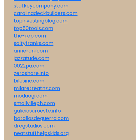
statkeycompany.com
carolinadeckbuilders.com
topinvestingblog.com
top50tools.com
the-rep.com
saltyfranks.com
annerani.com
jazzatude.com
0022pa.com
zeroshare.info
bilesinc.com
milaretreatnz.com
modaagi.com
smallvilleph.com
galiciasuroeste.info
batallasdeguerra.com
dregstudios.com
neatstuffhelpskids.org