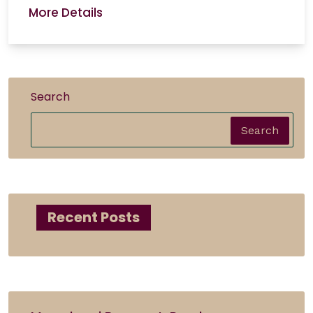
More Details
Search
Search
Recent Posts