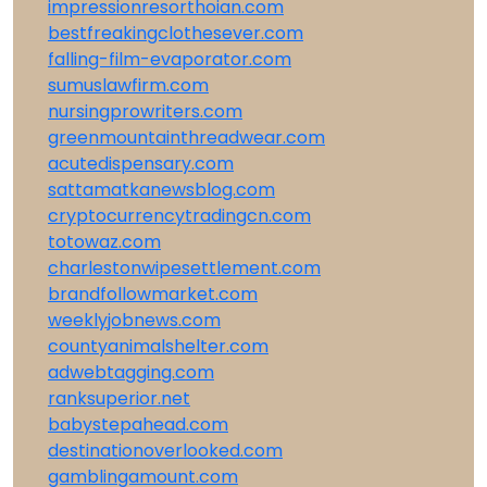
impressionresorthoian.com
bestfreakingclothesever.com
falling-film-evaporator.com
sumuslawfirm.com
nursingprowriters.com
greenmountainthreadwear.com
acutedispensary.com
sattamatkanewsblog.com
cryptocurrencytradingcn.com
totowaz.com
charlestonwipesettlement.com
brandfollowmarket.com
weeklyjobnews.com
countyanimalshelter.com
adwebtagging.com
ranksuperior.net
babystepahead.com
destinationoverlooked.com
gamblingamount.com