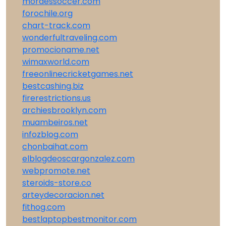
moraessoccer.com
forochile.org
chart-track.com
wonderfultraveling.com
promocioname.net
wimaxworld.com
freeonlinecricketgames.net
bestcashing.biz
firerestrictions.us
archiesbrooklyn.com
muambeiros.net
infozblog.com
chonbaihat.com
elblogdeoscargonzalez.com
webpromote.net
steroids-store.co
arteydecoracion.net
fithog.com
bestlaptopbestmonitor.com