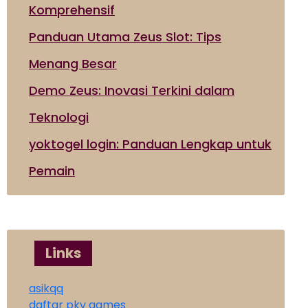
Komprehensif
Panduan Utama Zeus Slot: Tips
Menang Besar
Demo Zeus: Inovasi Terkini dalam
Teknologi
yoktogel login: Panduan Lengkap untuk
Pemain
Links
asikqq
daftar pkv games