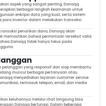
pakan aspek yang sangat penting. Danaqq
nerapkan berbagai langkah keamanan untuk
naan enkripsi data yang kuat, serta sistem
 para investor dalam melakukan transaksi.
transaksi penarikan dana, Danaqq akan
uk memastikan bahwa permintaan tersebut valid.
ahwa Danaqq tidak hanya fokus pada
ngguna.
langgan
n pelanggan yang responsif dan siap membantu
kadang muncul berbagai pertanyaan atau
 Danaqq menyediakan layanan customer service
omunikasi, termasuk telepon, email, dan media
an keluhannya melalui chat langsung bisa
anggan Danaqq berfungsi. Dalam beberapa