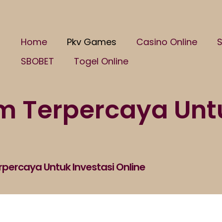
Home
Pkv Games
Casino Online
S
osit pulsa di situs judi online yang menawarkan s
SBOBET
Togel Online
m Terpercaya Untu
percaya Untuk Investasi Online