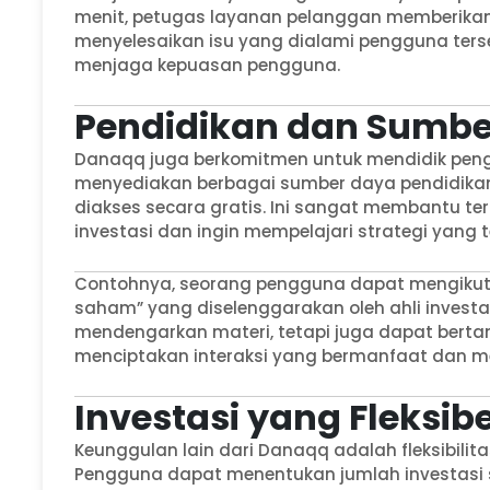
menit, petugas layanan pelanggan memberi
menyelesaikan isu yang dialami pengguna terse
menjaga kepuasan pengguna.
Pendidikan dan Sumber
Danaqq juga berkomitmen untuk mendidik pengg
menyediakan berbagai sumber daya pendidikan, 
diakses secara gratis. Ini sangat membantu t
investasi dan ingin mempelajari strategi yang t
Contohnya, seorang pengguna dapat mengikuti w
saham” yang diselenggarakan oleh ahli investa
mendengarkan materi, tetapi juga dapat bertan
menciptakan interaksi yang bermanfaat dan
Investasi yang Fleksib
Keunggulan lain dari Danaqq adalah fleksibilit
Pengguna dapat menentukan jumlah investasi 