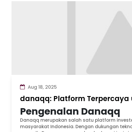
Aug 18, 2025
danaqq: Platform Terpercaya u
Pengenalan Danaqq
Danaqq merupakan salah satu platform investas
masyarakat Indonesia. Dengan dukungan tekn