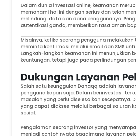
Dalam dunia investasi online, keamanan meru
memahami hal ini dengan serius dan telah me
melindungi data dan dana penggunanya. Penggu
autentikasi ganda, memberikan rasa aman bagi
Misalnya, ketika seorang pengguna melakukan 
meminta konfirmasi melalui email dan SMS unt
Langkah-langkah keamanan ini menunjukkan b
keuntungan, tetapi juga pada perlindungan pe
Dukungan Layanan Pe
Salah satu keunggulan Danaqq adalah layana
pengguna kapan saja. Dalam berinvestasi, ter
masalah yang perlu diselesaikan secepatnya.
yang dapat diakses melalui berbagai saluran k
sosial.
Pengalaman seorang investor yang menyampaik
menjadi contoh nyata bagaimana layanan pel