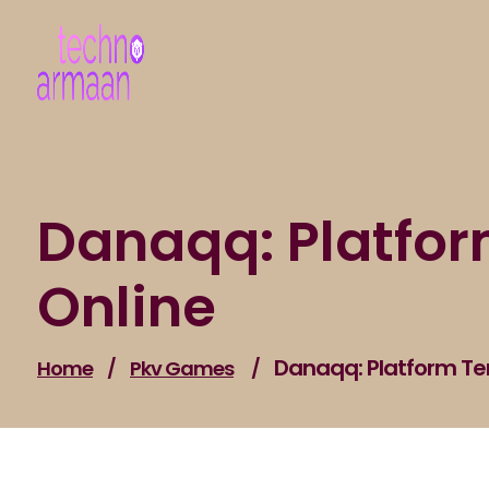
Skip
to
content
Gunakan LinkAja untuk deposit dan dapatkan Dep
Danaqq: Platfor
Online
Danaqq: Platform Ter
Home
/
Pkv Games
/