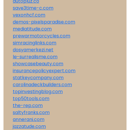
autopluz.co
save3time-c.com
vexonhcf.com
demos-pixelsparadise.com
mediatitude.com
prewarmotorcycles.com
simracinglinks.com
dosyamerkezi.net
le-surrealisme.com
showcasebeauty.com
insurancepolicyexpert.com
statkeycompany.com
carolinadeckbuilders.com
topinvestingblog.com
top50tools.com
the-rep.com
saltyfranks.com
annerani.com
jazzatude.com