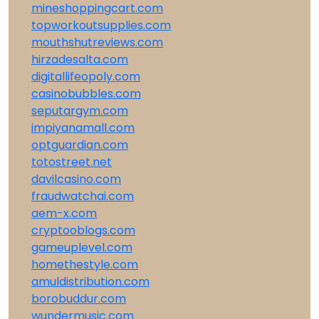
mineshoppingcart.com
topworkoutsupplies.com
mouthshutreviews.com
hirzadesalta.com
digitallifeopoly.com
casinobubbles.com
seputargym.com
impiyanamall.com
optguardian.com
totostreet.net
davilcasino.com
fraudwatchai.com
aem-x.com
cryptooblogs.com
gameuplevel.com
homethestyle.com
amuldistribution.com
borobuddur.com
wundermusic.com