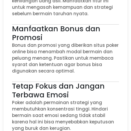
kehilangan uang asli. Manfaatkan fitur ini
untuk mengasah kemampuan dan strategi
sebelum bermain taruhan nyata.
Manfaatkan Bonus dan
Promosi
Bonus dan promosi yang diberikan situs poker
online bisa menambah modal bermain dan
peluang menang. Pastikan untuk membaca
syarat dan ketentuan agar bonus bisa
digunakan secara optimal.
Tetap Fokus dan Jangan
Terbawa Emosi
Poker adalah permainan strategi yang
membutuhkan konsentrasi tinggi. Hindari
bermain saat emosi sedang tidak stabil
karena hal ini bisa menyebabkan keputusan
yang buruk dan kerugian.