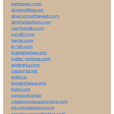
pelmanec.com
domino99qq.net
directoryoftheweb.com
donttellashton.com
rush3studio.com
roro90.com
herzio.com
in-hi5.com
krainafantasy.info
todas-noticias.com
senikartu.com
rusportal.net
watty.io
livinginthesun.info
itsriz.com
cargoods.shop
capetownacupuncture.com
bitcoinvideospro.com
cosmiccrowcollective.com