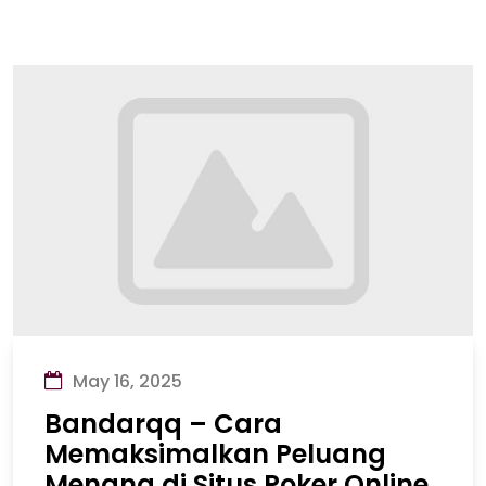
May 16, 2025
Bandarqq – Cara
Memaksimalkan Peluang
Menang di Situs Poker Online