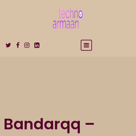
Skip
to
content
Gunakan LinkAja untuk deposit dan dapatkan
Deposit pulsa di situs judi online yang
menawarkan slot gacor dengan fitur unggulan.
Bandarqq –