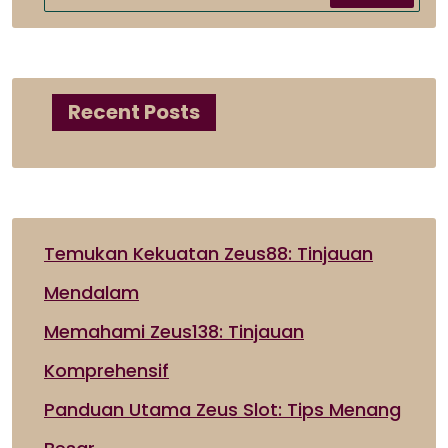
Recent Posts
Temukan Kekuatan Zeus88: Tinjauan
Mendalam
Memahami Zeus138: Tinjauan
Komprehensif
Panduan Utama Zeus Slot: Tips Menang