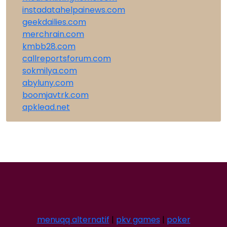
instadatahelpainews.com
geekdailies.com
merchrain.com
kmbb28.com
callreportsforum.com
sokmilya.com
abyluny.com
boomjavtrk.com
apklead.net
menuqq alternatif
|
pkv games
|
poker