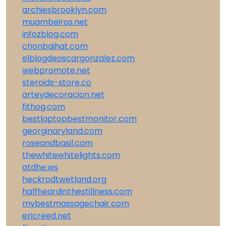
archiesbrooklyn.com
muambeiros.net
infozblog.com
chonbaihat.com
elblogdeoscargonzalez.com
webpromote.net
steroids-store.co
arteydecoracion.net
fithog.com
bestlaptopbestmonitor.com
georginaryland.com
roseandbasil.com
thewhitewhitelights.com
atdhe.ws
heckrodtwetland.org
halfheardinthestillness.com
mybestmassagechair.com
ericreed.net