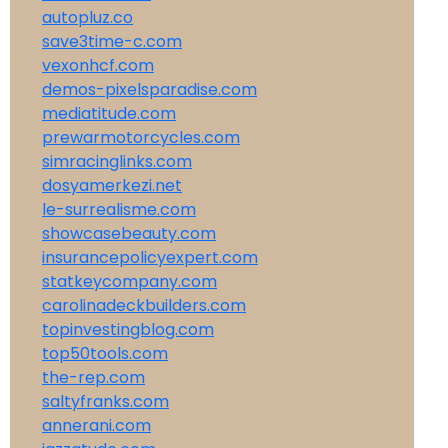
autopluz.co
save3time-c.com
vexonhcf.com
demos-pixelsparadise.com
mediatitude.com
prewarmotorcycles.com
simracinglinks.com
dosyamerkezi.net
le-surrealisme.com
showcasebeauty.com
insurancepolicyexpert.com
statkeycompany.com
carolinadeckbuilders.com
topinvestingblog.com
top50tools.com
the-rep.com
saltyfranks.com
annerani.com