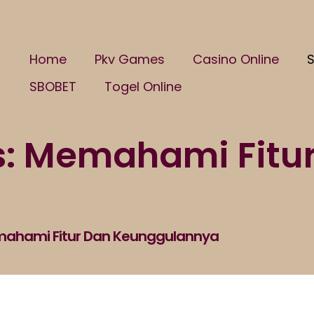
Home
Pkv Games
Casino Online
S
osit pulsa di situs judi online yang menawarkan s
SBOBET
Togel Online
: Memahami Fitu
mahami Fitur Dan Keunggulannya