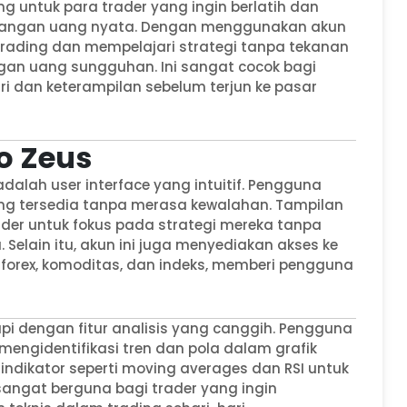
 untuk para trader yang ingin berlatih dan
ehilangan uang nyata. Dengan menggunakan akun
rading dan mempelajari strategi tanpa tekanan
ngan uang sungguhan. Ini sangat cocok bagi
 dan keterampilan sebelum terjun ke pasar
o Zeus
dalah user interface yang intuitif. Pengguna
ang tersedia tanpa merasa kewalahan. Tampilan
der untuk fokus pada strategi mereka tanpa
Selain itu, akun ini juga menyediakan akses ke
 forex, komoditas, dan indeks, memberi pengguna
pi dengan fitur analisis yang canggih. Pengguna
mengidentifikasi tren dan pola dalam grafik
ndikator seperti moving averages dan RSI untuk
angat berguna bagi trader yang ingin