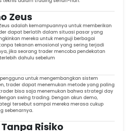
eknis dalam trading sehari-hari.
o Zeus
o Zeus adalah kemampuannya untuk memberikan
der dapat berlatih dalam situasi pasar yang
ungkinkan mereka untuk menguji berbagai
anpa tekanan emosional yang sering terjadi
ya, jika seorang trader mencoba pendekatan
terlebih dahulu sebelum
an pengguna untuk mengembangkan sistem
sten, trader dapat menemukan metode yang paling
g trader bisa saja menemukan bahwa strategi day
 dengan swing trading. Dengan akun demo,
ategi tersebut sampai mereka merasa cukup
ng sebenarnya.
 Tanpa Risiko