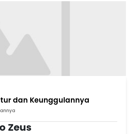
itur dan Keunggulannya
lannya
o Zeus