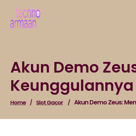
Skip
to
content
Gunakan LinkAja untuk deposit dan dapatkan Dep
Akun Demo Zeus
Keunggulannya
Akun Demo Zeus: Me
Home
/
Slot Gacor
/