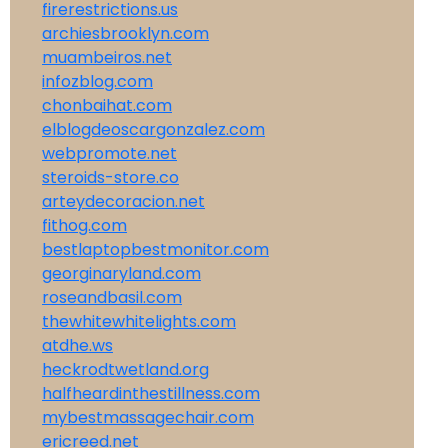
firerestrictions.us
archiesbrooklyn.com
muambeiros.net
infozblog.com
chonbaihat.com
elblogdeoscargonzalez.com
webpromote.net
steroids-store.co
arteydecoracion.net
fithog.com
bestlaptopbestmonitor.com
georginaryland.com
roseandbasil.com
thewhitewhitelights.com
atdhe.ws
heckrodtwetland.org
halfheardinthestillness.com
mybestmassagechair.com
ericreed.net